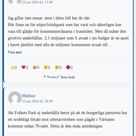
25 jun 2024 kl. 11:00
Jag gillar inte sossar. men i detta fall har de rätt.
Här finns en fin nöjes/fritidspark som har varit och säkerligen kan
vara till glädje för kommuninvånarna i framtiden. Men då måste den
givetvis underhållas. 3,1 miljoner som S avsatt i sin budget är en spott
i havet jämfört med alla de miljoner kommunen avsatt till
Finnvedsvallen för att inte tala om den planerade arenan för 260
Visa mer
miljoner.
0
0
0
0
0
0
↶ Svara
Dela länk
Mathias
25 jun 2024 kl. 20:30
Att Folkets Park ej underhålls beror på att de borgerliga partierna har
ett orubbligt förakt mot arbetarrörelsen som pågått i Värnamo
kommun sedan 70-talet. Detta är den enda anledningen.