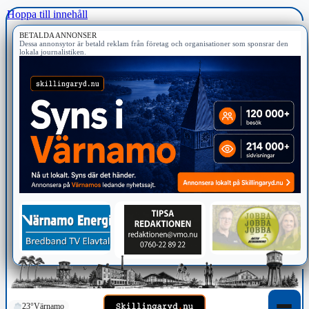
Hoppa till innehåll
BETALDA ANNONSER
Dessa annonsytor är betald reklam från företag och organisationer som sponsrar den
lokala journalistiken.
23°
Värnamo