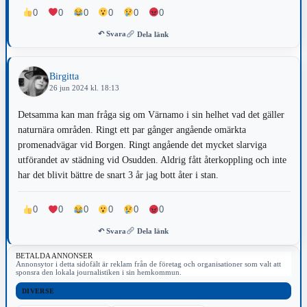
0
0
0
0
0
0
↶ Svara
Dela länk
Birgitta
26 jun 2024 kl. 18:13
Detsamma kan man fråga sig om Värnamo i sin helhet vad det gäller
naturnära områden. Ringt ett par gånger angående omärkta
promenadvägar vid Borgen. Ringt angående det mycket slarviga
utförandet av städning vid Osudden. Aldrig fått återkoppling och inte
har det blivit bättre de snart 3 år jag bott åter i stan.
0
0
0
0
0
0
↶ Svara
Dela länk
BETALDA ANNONSER
Annonsytor i detta sidofält är reklam från de företag och organisationer som valt att
sponsra den lokala journalistiken i sin hemkommun.
DIVERSE