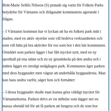
Britt-Marie Sellén Nilsson (S) pratade sig varm för Folkets Parks
betydelse för Värnamo och ifrågasatte kommunens agerande i
frågan.
– I Värnamo kommun har vi lyckan att ha en folkets park mitt i
staden, med en aktiv styrelse som vill bedriva verksamheten och
som vill hitta på bra aktiviter för oss som bor i den här kommunen.
Området som parken ligger i har fått mycket nytt, med en ny
sporthall på ena sidan och en ny grundskola på den andra och i
mitten ligger en otroligt nedgången park. Kommunen äger parken
med dess byggnader men vägrar att underhålla byggnaderna. Man
kan bara undra varför, säger hon och fortsätter:
– I dessa byggnader skulle man kunna göra väldigt mycket för
Värnamoborna. Parken drivs av en stiftelse som lägger ner en
massa obetald tid för att få parken att fungera och de som bor