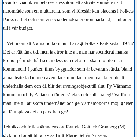
ovanför viadukten behöver dessutom ett aktivitetsområde i sitt
närområde som en multiarena, som vi föreslår kan placeras i Folkets
Parks närhet och som vi socialdemokrater öronmärker 3,1 miljoner
till i vår budget.
– Vet ni om att Värnamo kommun har ägt Folkets Park sedan 1978?
Det är rätt lång tid, men jag tror inte att man har spenderat många
kronor på underhåll sedan dess och det är en skam för den här
kommunen! I parken finns byggnader som är bevaransvärda, bland
annat teaterladan men även dansrotundan, men man låter bli att
underhålla dem och då blir det rivningsobjekt till slut. Fy Värnamo
kommun och fy Alliansen för en så elak och kall strategi! Varför ser
man inte till att sköta underhållet och ge Värnamoborna möjligheten
att få uppleva det en park kan ge?
Teknik- och fritidsnämndens ordförande Gottlieb Granberg (M)
gick upp för att tillrättavisa Britt-Marie Sellén Nilsson.