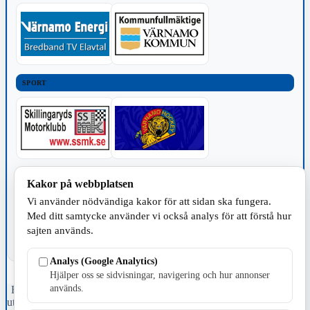
SPORT
TILLVERKNING
Kakor på webbplatsen
Vi använder nödvändiga kakor för att sidan ska fungera.
Med ditt samtycke använder vi också analys för att förstå hur
sajten används.
Analys (Google Analytics)
Hjälper oss se sidvisningar, navigering och hur annonser
används.
Fristående webbtidningsföretag grundat 1991 som sedan 2002 ger
ut tidningen Skillingaryd.nu och 2010 lanserades Värnamo.nu. Från