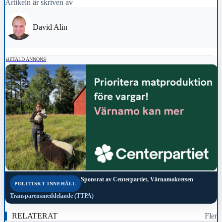
Artikeln är skriven av
David Alin
BETALD ANNONS
Sponsrat av
Centerpartiet, Värnamokretsen
POLITISKT INNEHÅLL
Transparensmeddelande (TTPA)
RELATERAT
Fler