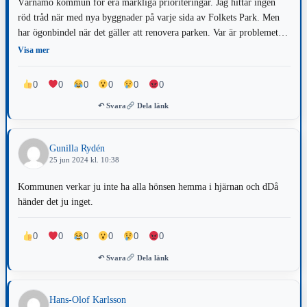
Värnamo kommun för era märkliga prioriteringar. Jag hittar ingen
röd tråd när med nya byggnader på varje sida av Folkets Park. Men
har ögonbindel när det gäller att renovera parken. Var är problemet
och hur tänker ni? Jag är uppvuxen i Värnamo och minns hur fint det
Visa mer
var i Folkets Park på 70–80-talet. Jag tycker verkligen att ni borde
tänka om och göra rätt och inte låta denna fina park förfalla.
0
0
0
0
0
0
↶ Svara
Dela länk
Gunilla Rydén
25 jun 2024 kl. 10:38
Kommunen verkar ju inte ha alla hönsen hemma i hjärnan och dDå
händer det ju inget.
0
0
0
0
0
0
↶ Svara
Dela länk
Hans-Olof Karlsson