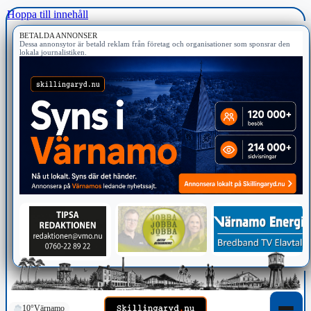
Hoppa till innehåll
BETALDA ANNONSER
Dessa annonsytor är betald reklam från företag och organisationer som sponsrar den
lokala journalistiken.
10°
Värnamo