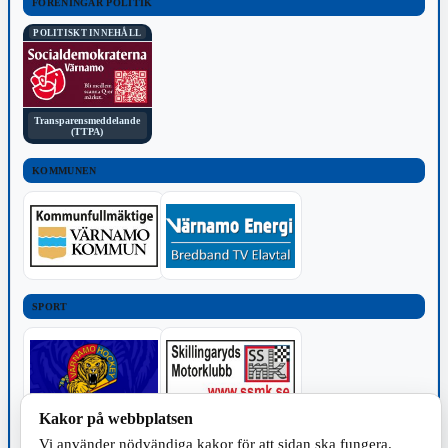
FÖRENINGAR POLITIK
POLITISKT INNEHÅLL
Transparensmeddelande
(TTPA)
KOMMUNEN
SPORT
Kakor på webbplatsen
Vi använder nödvändiga kakor för att sidan ska fungera.
TILLVERKNING