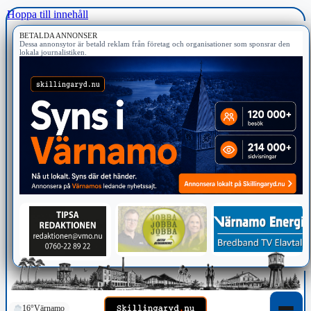
Hoppa till innehåll
BETALDA ANNONSER
Dessa annonsytor är betald reklam från företag och organisationer som sponsrar den
lokala journalistiken.
16°
Värnamo