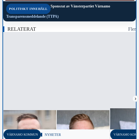
Sponsrat av
Vänsterpartiet Värnamo
POLITISKT INNEHÅLL
Transparensmeddelande (TTPA)
RELATERAT
Fler
›
VÄRNAMO KOMMUN
NYHETER
VÄRNAMO KOM