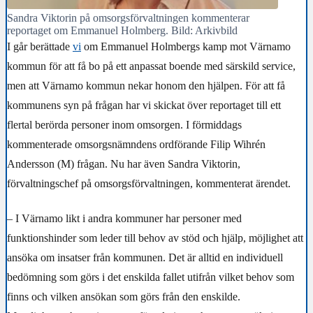
Sandra Viktorin på omsorgsförvaltningen kommenterar
reportaget om Emmanuel Holmberg. Bild: Arkivbild
I går berättade
vi
om Emmanuel Holmbergs kamp mot Värnamo
kommun för att få bo på ett anpassat boende med särskild service,
men att Värnamo kommun nekar honom den hjälpen. För att få
kommunens syn på frågan har vi skickat över reportaget till ett
flertal berörda personer inom omsorgen. I förmiddags
kommenterade omsorgsnämndens ordförande Filip Wihrén
Andersson (M) frågan. Nu har även Sandra Viktorin,
förvaltningschef på omsorgsförvaltningen, kommenterat ärendet.
– I Värnamo likt i andra kommuner har personer med
funktionshinder som leder till behov av stöd och hjälp, möjlighet att
ansöka om insatser från kommunen. Det är alltid en individuell
bedömning som görs i det enskilda fallet utifrån vilket behov som
finns och vilken ansökan som görs från den enskilde.