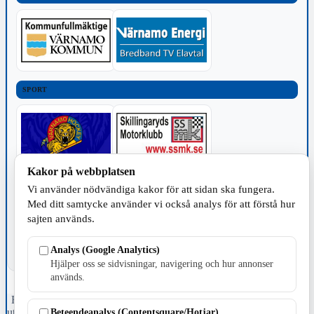
SPORT
Kakor på webbplatsen
TILLVERKNING
Vi använder nödvändiga kakor för att sidan ska fungera.
Med ditt samtycke använder vi också analys för att förstå hur
sajten används.
Analys (Google Analytics)
Hjälper oss se sidvisningar, navigering och hur annonser
används.
Fristående webbtidningsföretag grundat 1991 som sedan 2002 ger
ut tidningen Skillingaryd.nu och 2010 lanserades Värnamo.nu. Från
Beteendeanalys (Contentsquare/Hotjar)