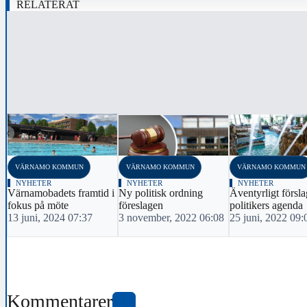
RELATERAT
‹
VÄRNAMO KOMMUN
VÄRNAMO KOMMUN
VÄRNAMO KOMMUN
NYHETER
NYHETER
NYHETER
Värnamobadets framtid i
Ny politisk ordning
Äventyrligt försla
fokus på möte
föreslagen
politikers agenda
13 juni, 2024 07:37
3 november, 2022 06:08
25 juni, 2022 09:
Kommentarer
2