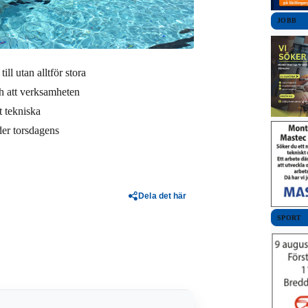
JOBB
ll utan alltför stora
ch att verksamheten
 tekniska
er torsdagens
Dela det här
SPORT