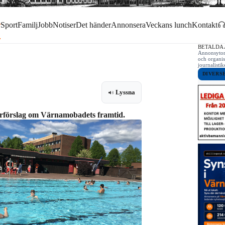
r
Sport
Familj
Jobb
Notiser
Det händer
Annonsera
Veckans lunch
Kontakt
BETALDA
Annonsytor 
och organis
journalist
DIVERS
Lyssna
rförslag om Värnamobadets framtid.