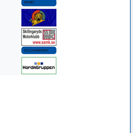
SPORT
TILLVERKNING
OMMUN
VÄRNAMO KOMMUN
VÄRNAMO KOMMUN
NYHETER
NYHETER
bebyggelse
Kommunstyrelsen tar
Många medborgarförslag
s på
beslut om
24 augusti, 2015 02:00
elsens möte
medborgarförslag
19 22:00
5 augusti, 2016 02:00