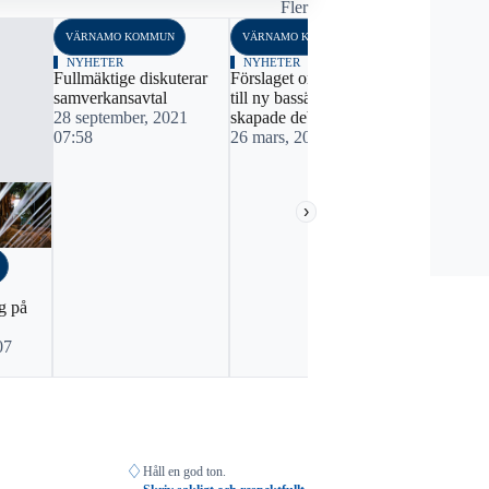
Fler
VÄRNAMO KOMMUN
VÄRNAMO KOMMUN
NYHETER
NYHETER
Fullmäktige diskuterar
Förslaget om förstudie
samverkansavtal
till ny bassängyta
28 september, 2021
skapade debatt
07:58
26 mars, 2021 07:59
›
VÄRNAMO K
NYHETER
g på
Strandnära 
diskuterade
07
kommunstyr
21 maj, 20
♢
Håll en god ton.