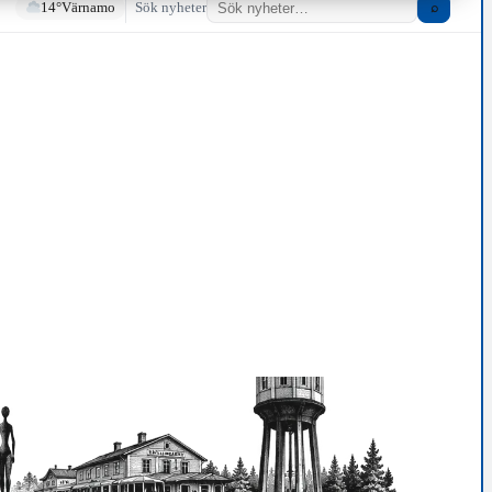
14°
Värnamo
Sök nyheter
⌕