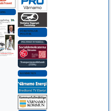
MANG
FÖRENINGAR
POLITIK
POLITISKT INNEHÅLL
Transparensmeddelande
(TTPA)
KOMMUNEN