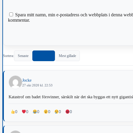
Spara mitt namn, min e-postadress och webbplats i denna webblä
kommentar.
Sortera:
Senaste
Populärast
Mest gillade
Jocke
27 okt 2020 kl. 22:53
Katastrof om badet försvinner, särskilt när det ska byggas ett nytt gigant
0
0
0
0
0
0