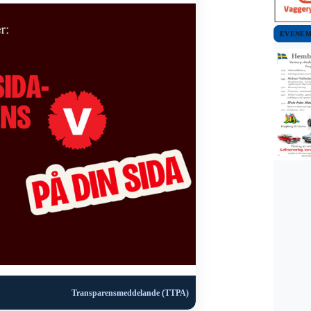
EVENE
Transparensmeddelande (TTPA)