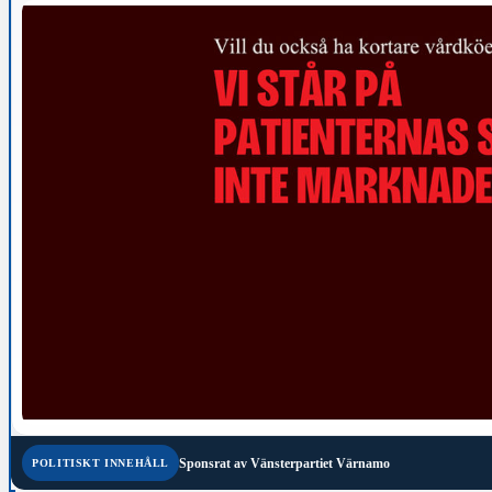
Sponsrat av
Vänsterpartiet Värnamo
POLITISKT INNEHÅLL