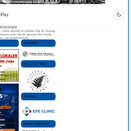
Play
 ANNONSER
i detta sidofält är reklam från de företag
ationer som valt att sponsra den lokala
iken i sin hemkommun.
E
DIVERSE
HOTELL - MAT
HANDEL
BANK-JOBB-HUS