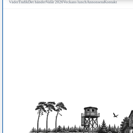
Väder
Trafik
Det händer
Valår 2026
Veckans lunch
Annonsera
Kontakt