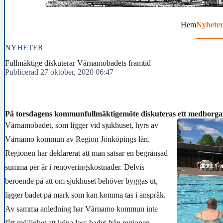
Hem
Nyhete
NYHETER
Fullmäktige diskuterar Värnamobadets framtid
Publicerad 27 oktober, 2020 06:47
På torsdagens kommunfullmäktigemöte diskuteras ett medborga
Värnamobadet, som ligger vid sjukhuset, hyrs av
Värnamo kommun av Region Jönköpings län.
Regionen har deklarerat att man satsar en begränsad
summa per år i renoveringskostnader. Delvis
beroende på att om sjukhuset behöver byggas ut,
ligger badet på mark som kan komma tas i anspråk.
Av samma anledning har Värnamo kommun inte
fått möjlighet att köpa loss badet från regionen.