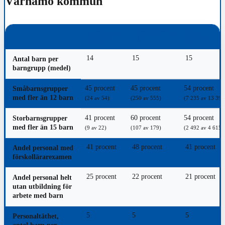
Värnamo kommun
VÄRNAMO
JÖNKÖPINGS
HELA
KOMMUN
LÄN
LANDET
14
15
15
Antal barn per
barngrupp (medel)
45 procent
45 procent
54 procent
Småbarnsgrupper
med fler än 12 barn
(24 av 54)
(250 av 555)
(7 235 av 13 399
41 procent
60 procent
54 procent
Storbarnsgrupper
med fler än 15 barn
(9 av 22)
(107 av 179)
(2 492 av 4 615)
41 procent
48 procent
41 procent
Andel personal med
förskollärarexamen
25 procent
22 procent
21 procent
Andel personal helt
utan utbildning för
arbete med barn
5
5
5
Personaltäthet,