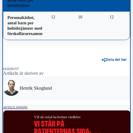
antal barn per
heltidstjänst
12
10
12
Personaltäthet,
antal barn per
heltidstjänster med
förskollärarexamen
Dela det här
SKRIBENT
Artikeln är skriven av
Henrik Skoglund
BETALD ANNONS