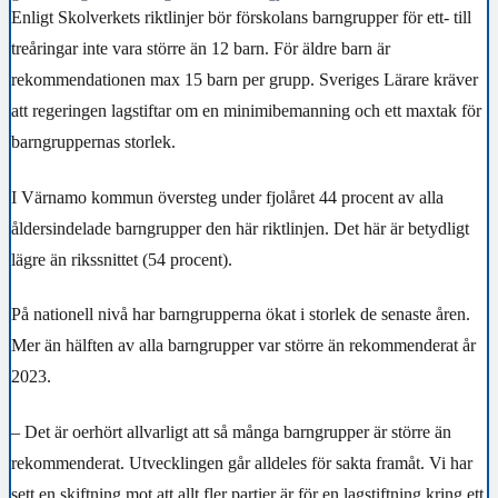
Enligt Skolverkets riktlinjer bör förskolans barngrupper för ett- till
treåringar inte vara större än 12 barn. För äldre barn är
rekommendationen max 15 barn per grupp. Sveriges Lärare kräver
att regeringen lagstiftar om en minimibemanning och ett maxtak för
barngruppernas storlek.
I Värnamo kommun översteg under fjolåret 44 procent av alla
åldersindelade barngrupper den här riktlinjen. Det här är betydligt
lägre än rikssnittet (54 procent).
På nationell nivå har barngrupperna ökat i storlek de senaste åren.
Mer än hälften av alla barngrupper var större än rekommenderat år
2023.
– Det är oerhört allvarligt att så många barngrupper är större än
rekommenderat. Utvecklingen går alldeles för sakta framåt. Vi har
sett en skiftning mot att allt fler partier är för en lagstiftning kring ett