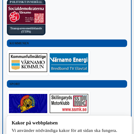
POLITISKT INNEHÅLL
Transparensmeddelande
(TTPA)
KOMMUNEN
SPORT
Kakor på webbplatsen
TILLVERKNING
Vi använder nödvändiga kakor för att sidan ska fungera.