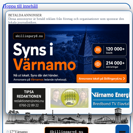
Hoppa till innehåll
BETALDA ANNONSER
Dessa annonsytor är betald reklam från företag och organisationer som sponsrar den
lokala journalistiken.
17°
Värnamo