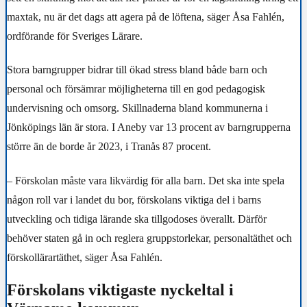
maxtak, nu är det dags att agera på de löftena, säger Åsa Fahlén,
ordförande för Sveriges Lärare.
Stora barngrupper bidrar till ökad stress bland både barn och
personal och försämrar möjligheterna till en god pedagogisk
undervisning och omsorg. Skillnaderna bland kommunerna i
Jönköpings län är stora. I Aneby var 13 procent av barngrupperna
större än de borde år 2023, i Tranås 87 procent.
– Förskolan måste vara likvärdig för alla barn. Det ska inte spela
någon roll var i landet du bor, förskolans viktiga del i barns
utveckling och tidiga lärande ska tillgodoses överallt. Därför
behöver staten gå in och reglera gruppstorlekar, personaltäthet och
förskollärartäthet, säger Åsa Fahlén.
Förskolans viktigaste nyckeltal i