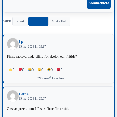
Sortera:
Senaste
Populärast
Mest gillade
Lp
15 maj 2024 kl. 09:17
Finns motsvarande siffra för skolor och fritids?
0
0
0
0
0
0
↶ Svara
Dela länk
Herr X
15 maj 2024 kl. 23:07
Önskar precis som LP se siffror för fritids.