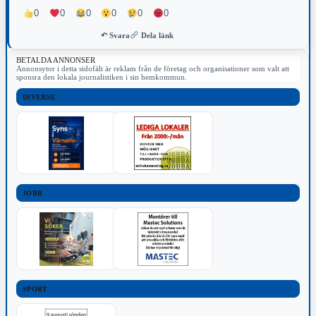
0
0
0
0
0
0
↶ Svara
Dela länk
BETALDA ANNONSER
Annonsytor i detta sidofält är reklam från de företag och organisationer som valt att
sponsra den lokala journalistiken i sin hemkommun.
DIVERSE
JOBB
SPORT