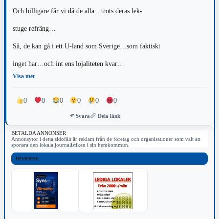
Och billigare får vi då de alla…trots deras lek-
stuge refräng…
Så, de kan gå i ett U-land som Sverige…som faktiskt
inget har…och int ens lojaliteten kvar…
Visa mer
0
0
0
0
0
0
↶ Svara
Dela länk
BETALDA ANNONSER
Annonsytor i detta sidofält är reklam från de företag och organisationer som valt att
sponsra den lokala journalistiken i sin hemkommun.
DIVERSE