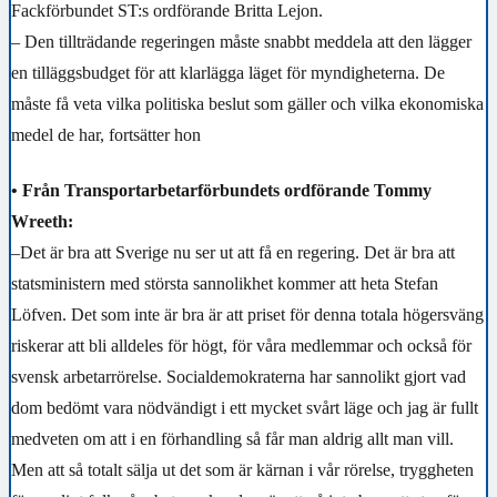
Fackförbundet ST:s ordförande Britta Lejon.
– Den tillträdande regeringen måste snabbt meddela att den lägger
en tilläggsbudget för att klarlägga läget för myndigheterna. De
måste få veta vilka politiska beslut som gäller och vilka ekonomiska
medel de har, fortsätter hon
• Från Transportarbetarförbundets ordförande Tommy
Wreeth:
–Det är bra att Sverige nu ser ut att få en regering. Det är bra att
statsministern med största sannolikhet kommer att heta Stefan
Löfven. Det som inte är bra är att priset för denna totala högersväng
riskerar att bli alldeles för högt, för våra medlemmar och också för
svensk arbetarrörelse. Socialdemokraterna har sannolikt gjort vad
dom bedömt vara nödvändigt i ett mycket svårt läge och jag är fullt
medveten om att i en förhandling så får man aldrig allt man vill.
Men att så totalt sälja ut det som är kärnan i vår rörelse, tryggheten