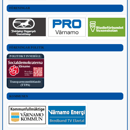
FÖRENINGAR
FÖRENINGAR POLITIK
POLITISKT INNEHÅLL
Transparensmeddelande
(TTPA)
KOMMUNEN