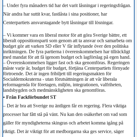
– Under fyra månaders tid har det varit låsningar i regeringsfrågan.
När andra har suttit kvar, fastlå
sta i sina positioner, har
Centerpartiets ansvarstagande bytt låsningar till lösningar.
– Vi kommer vara en liberal motor för att göra Sverige bättre, ett
liberalt oppositionsparti som genom att ta ansvar och samarbeta om
budget gör att varken SD eller V får inflytande över den politiska
inriktningen. De fyra partierna i överenskommelsen har tillräckligt
med mandat för att få igenom budget och lagförslag på egen hand.
– Överenskommelsen ligger fast och ska genomföras. Regeringen
måste varje år, budget för budget, förtjäna Centerpartiets förnyade
förtroende. Det är ingen fribiljett till regeringsmakten för
Socialdemokraterna - utan förutsättningen är att vår liberala
reformagenda för företagen, miljön, integrationen, valfriheten,
landsbygden och medmänskligheten ska genomföras.
• Från Fackförbundet ST
– Det är bra att Sverige nu äntligen får en regering. Flera viktiga
processer har fått stå på vänt. Nu kan den osäkerhet om vad som
gäller för myndigheterna skingras och arbetet komma igång på
riktigt. Det är viktigt för att medborgarna ska ges service, säger