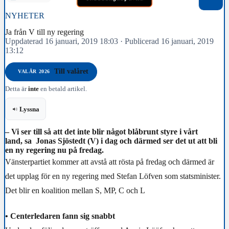
NYHETER
Ja från V till ny regering
Uppdaterad 16 januari, 2019 18:03
·
Publicerad 16 januari, 2019
13:12
Till valåret
VALÅR 2026
Detta är
inte
en betald artikel.
Lyssna
– Vi ser till så att det inte blir något blåbrunt styre i vårt
land, sa Jonas Sjöstedt (V) i dag och därmed ser det ut att bli
en ny regering nu på fredag.
Vänsterpartiet kommer att avstå att rösta på fredag och därmed är
det upplag för en ny regering med Stefan Löfven som statsminister.
Det blir en koalition mellan S, MP, C och L
• Centerledaren fann sig snabbt