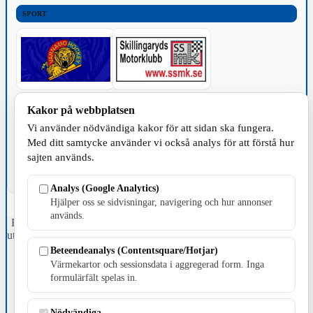
SPORT
Kakor på webbplatsen
TILLVERKNING
Vi använder nödvändiga kakor för att sidan ska fungera.
Med ditt samtycke använder vi också analys för att förstå hur
sajten används.
Analys (Google Analytics)
Hjälper oss se sidvisningar, navigering och hur annonser
används.
Fristående webbtidningsföretag grundat 1991 som sedan 2002 ger
ut tidningen Skillingaryd.nu och 2010 lanserades Värnamo.nu. Från
april 2026 omfattar Skillingaryd.nu tre kommuner: Gnosjö,
Beteendeanalys (Contentsquare/Hotjar)
Värnamo och Vaggeryds kommun.
Värmekartor och sessionsdata i aggregerad form. Inga
formulärfält spelas in.
Kontakta oss
E-post: redaktionen@skillingaryd.nu
Postadress: Gisslaköp 1, 568 92 Skillingaryd
Nödvändiga