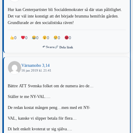
Hur kan Centerpartister bli Socialdemokrater så där utan pålitlighet.
Det var väl inte konstigt att det började brumma hemifrån gården.
Grundlurade av den socialistiska räven!
0
0
0
0
0
0
↶ Svara
Dela länk
Värnamobo 3,14
16 jan 2019 kl. 21:41
Bättre ATT Svenska folket om de numera äro de…
Ställer te me NY-VAL….
De redan kostat mången peng…men med ett NY-
VAL, kanske vi slipper betala för flera…
Di helt enkelt kvoterat ur sig själva….