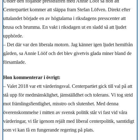
Under den följande pressträffen med Annie Lööf sa hon att
Centerpartiet kommer att släppa fram Stefan Löfven. Direkt efter
uttalandet började en av högtalarna i riksdagens presscenter att
brusa och brumma. En vakt i riksdagen ut en sladd så att ljudet
upphörde.
– Det där var den liberala motorn. Jag känner igen ljudet hemifrån
gården, sa Annie Lööf och det blev givetvis glada miner bland de
församlade.
Hon kommenterar i övrigt:
– Valet 2018 var ett värderingsval. Centerpartiet gick till val på att
stå upp för medmänsklighet, jämställdhet och tolerans. Vi tog strid
mot främlingsfientlighet, misstro och slutenhet. Med denna
överenskommelse i mitten av svensk politik står vi fast vid våra
värderingar, vi får igenom rejält med liberal centerpolitik, samtidigt
som vi kan få en fungerande regering på plats.