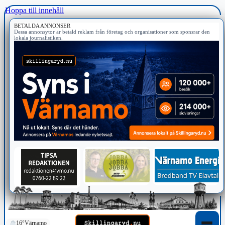
Hoppa till innehåll
BETALDA ANNONSER
Dessa annonsytor är betald reklam från företag och organisationer som sponsrar den
lokala journalistiken.
16°
Värnamo