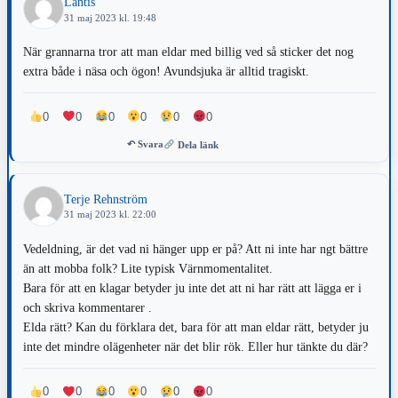
Lantis
31 maj 2023 kl. 19:48
När grannarna tror att man eldar med billig ved så sticker det nog
extra både i näsa och ögon! Avundsjuka är alltid tragiskt.
0
0
0
0
0
0
↶ Svara
Dela länk
Terje Rehnström
31 maj 2023 kl. 22:00
Vedeldning, är det vad ni hänger upp er på? Att ni inte har ngt bättre
än att mobba folk? Lite typisk Värnmomentalitet.
Bara för att en klagar betyder ju inte det att ni har rätt att lägga er i
och skriva kommentarer .
Elda rätt? Kan du förklara det, bara för att man eldar rätt, betyder ju
inte det mindre olägenheter när det blir rök. Eller hur tänkte du där?
0
0
0
0
0
0