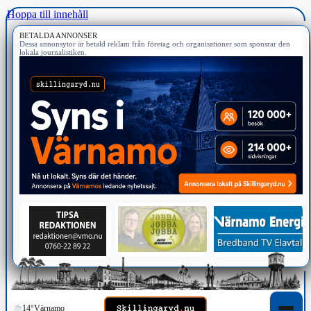
Hoppa till innehåll
BETALDA ANNONSER
Dessa annonsytor är betald reklam från företag och organisationer som sponsrar den
lokala journalistiken.
14°
Värnamo