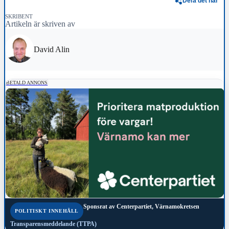
Dela det här
SKRIBENT
Artikeln är skriven av
David Alin
BETALD ANNONS
Sponsrat av
Centerpartiet, Värnamokretsen
POLITISKT INNEHÅLL
Transparensmeddelande (TTPA)