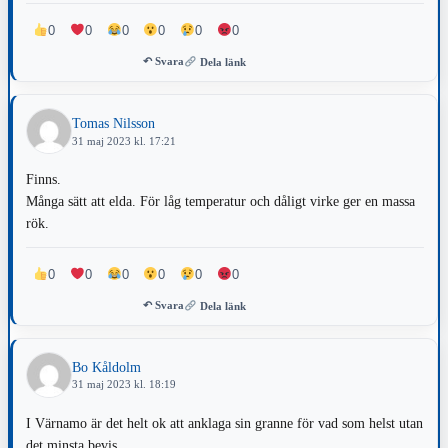
0
0
0
0
0
0
↶ Svara
Dela länk
Tomas Nilsson
31 maj 2023 kl. 17:21
Finns.
Många sätt att elda. För låg temperatur och dåligt virke ger en massa
rök.
0
0
0
0
0
0
↶ Svara
Dela länk
Bo Kåldolm
31 maj 2023 kl. 18:19
I Värnamo är det helt ok att anklaga sin granne för vad som helst utan
det minsta bevis.