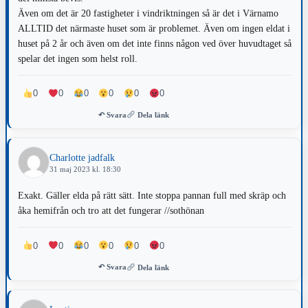
Även om det är 20 fastigheter i vindriktningen så är det i Värnamo
ALLTID det närmaste huset som är problemet. Även om ingen eldat i
huset på 2 år och även om det inte finns någon ved över huvudtaget så
spelar det ingen som helst roll.
0
0
0
0
0
0
↶ Svara
Dela länk
Charlotte jadfalk
31 maj 2023 kl. 18:30
Exakt. Gäller elda på rätt sätt. Inte stoppa pannan full med skräp och
åka hemifrån och tro att det fungerar //sothönan
0
0
0
0
0
0
↶ Svara
Dela länk