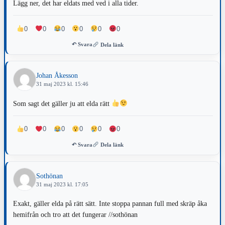
Lägg ner, det har eldats med ved i alla tider.
0
0
0
0
0
0
↶ Svara
Dela länk
Johan Åkesson
31 maj 2023 kl. 15:46
Som sagt det gäller ju att elda rätt
0
0
0
0
0
0
↶ Svara
Dela länk
Sothönan
31 maj 2023 kl. 17:05
Exakt, gäller elda på rätt sätt. Inte stoppa pannan full med skräp åka
hemifrån och tro att det fungerar //sothönan