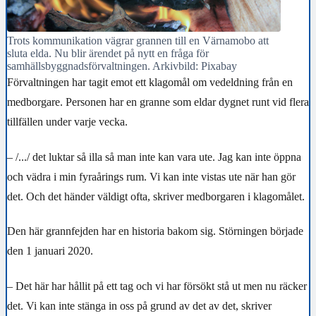
Trots kommunikation vägrar grannen till en Värnamobo att
sluta elda. Nu blir ärendet på nytt en fråga för
samhällsbyggnadsförvaltningen. Arkivbild: Pixabay
Förvaltningen har tagit emot ett klagomål om vedeldning från en
medborgare. Personen har en granne som eldar dygnet runt vid flera
tillfällen under varje vecka.
– /.../ det luktar så illa så man inte kan vara ute. Jag kan inte öppna
och vädra i min fyraårings rum. Vi kan inte vistas ute när han gör
det. Och det händer väldigt ofta, skriver medborgaren i klagomålet.
Den här grannfejden har en historia bakom sig. Störningen började
den 1 januari 2020.
– Det här har hållit på ett tag och vi har försökt stå ut men nu räcker
det. Vi kan inte stänga in oss på grund av det av det, skriver