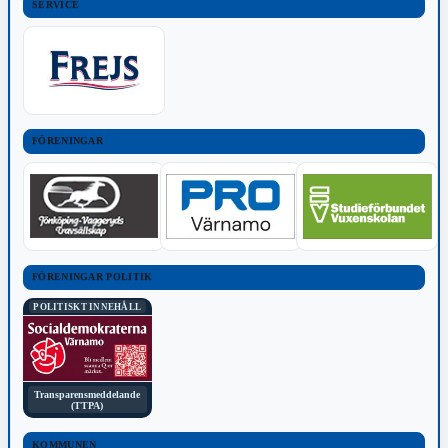
SERVICE
FÖRENINGAR
FÖRENINGAR POLITIK
POLITISKT INNEHÅLL
Transparensmeddelande
(TTPA)
KOMMUNEN