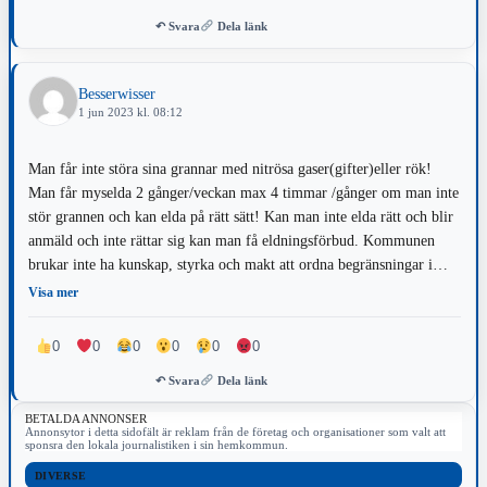
↶ Svara
Dela länk
Besserwisser
1 jun 2023 kl. 08:12
Man får inte störa sina grannar med nitrösa gaser(gifter)eller rök!
Man får myselda 2 gånger/veckan max 4 timmar /gånger om man inte
stör grannen och kan elda på rätt sätt! Kan man inte elda rätt och blir
anmäld och inte rättar sig kan man få eldningsförbud. Kommunen
brukar inte ha kunskap, styrka och makt att ordna begränsningar i
eldandet så man måste överklaga till Länstyrelsen och sedan i många
Visa mer
fall till mark- och miljödomstolen för att få rätt (är inte svårt).
Lycka till och strunta i de som lever kvar i stenåldern!
0
0
0
0
0
0
↶ Svara
Dela länk
BETALDA ANNONSER
Annonsytor i detta sidofält är reklam från de företag och organisationer som valt att
sponsra den lokala journalistiken i sin hemkommun.
DIVERSE