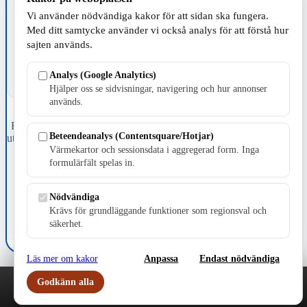
TILLVERKNING
Vi använder nödvändiga kakor för att sidan ska fungera.
Med ditt samtycke använder vi också analys för att förstå hur
sajten används.
Analys (Google Analytics)
Hjälper oss se sidvisningar, navigering och hur annonser
används.
Fristående webbtidningsföretag grundat 1991 som sedan 2002 ger
Beteendeanalys (Contentsquare/Hotjar)
ut tidningen Skillingaryd.nu och 2010 lanserades Värnamo.nu. Från
Värmekartor och sessionsdata i aggregerad form. Inga
april 2026 omfattar Skillingaryd.nu tre kommuner: Gnosjö,
Värnamo och Vaggeryds kommun.
formulärfält spelas in.
Kontakta oss
Nödvändiga
E-post: redaktionen@skillingaryd.nu
Postadress: Gisslaköp 1, 568 92 Skillingaryd
Krävs för grundläggande funktioner som regionsval och
säkerhet.
Kakinställningar
Läs mer om kakor
Anpassa
Endast nödvändiga
Godkänn alla
Play
Nyheter
Sport
Familj
Meny