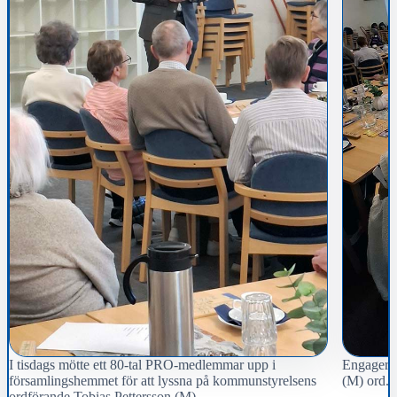
I tisdags mötte ett 80-tal PRO-medlemmar upp i
Engagerad
församlingshemmet för att lyssna på kommunstyrelsens
(M) ord.
ordförande Tobias Pettersson (M).