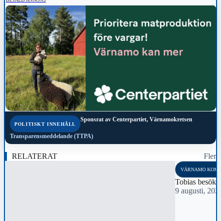
Sponsrat av
Centerpartiet, Värnamokretsen
POLITISKT INNEHÅLL
Transparensmeddelande (TTPA)
RELATERAT
Fler
VÄRNAMO KOM
Tobias besökt
9 augusti, 202