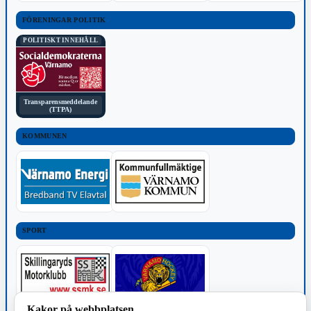
FÖRENINGAR POLITIK
POLITISKT INNEHÅLL
Transparensmeddelande
(TTPA)
KOMMUNEN
SPORT
Kakor på webbplatsen