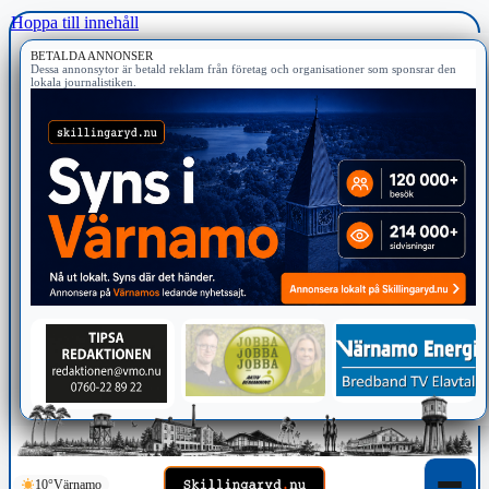
Hoppa till innehåll
BETALDA ANNONSER
Dessa annonsytor är betald reklam från företag och organisationer som sponsrar den
lokala journalistiken.
10°
Värnamo