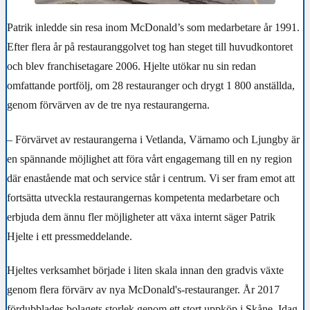
Patrik inledde sin resa inom McDonald’s som medarbetare år 1991.
Efter flera år på restauranggolvet tog han steget till huvudkontoret
och blev franchisetagare 2006. Hjelte utökar nu sin redan
omfattande portfölj, om 28 restauranger och drygt 1 800 anställda,
genom förvärven av de tre nya restaurangerna.
– Förvärvet av restaurangerna i Vetlanda, Värnamo och Ljungby är
en spännande möjlighet att föra vårt engagemang till en ny region
där enastående mat och service står i centrum. Vi ser fram emot att
fortsätta utveckla restaurangernas kompetenta medarbetare och
erbjuda dem ännu fler möjligheter att växa internt säger Patrik
Hjelte i ett pressmeddelande.
Hjeltes verksamhet började i liten skala innan den gradvis växte
genom flera förvärv av nya McDonald's-restauranger. År 2017
fördubblades bolagets storlek genom ett stort uppköp i Skåne. Idag