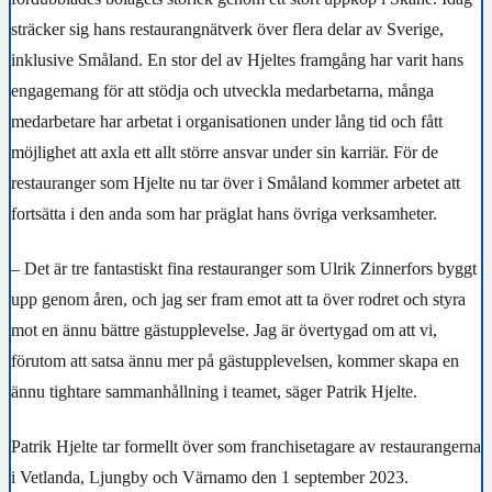
sträcker sig hans restaurangnätverk över flera delar av Sverige,
inklusive Småland. En stor del av Hjeltes framgång har varit hans
engagemang för att stödja och utveckla medarbetarna, många
medarbetare har arbetat i organisationen under lång tid och fått
möjlighet att axla ett allt större ansvar under sin karriär. För de
restauranger som Hjelte nu tar över i Småland kommer arbetet att
fortsätta i den anda som har präglat hans övriga verksamheter.
– Det är tre fantastiskt fina restauranger som Ulrik Zinnerfors byggt
upp genom åren, och jag ser fram emot att ta över rodret och styra
mot en ännu bättre gästupplevelse. Jag är övertygad om att vi,
förutom att satsa ännu mer på gästupplevelsen, kommer skapa en
ännu tightare sammanhållning i teamet, säger Patrik Hjelte.
Patrik Hjelte tar formellt över som franchisetagare av restaurangerna
i Vetlanda, Ljungby och Värnamo den 1 september 2023.