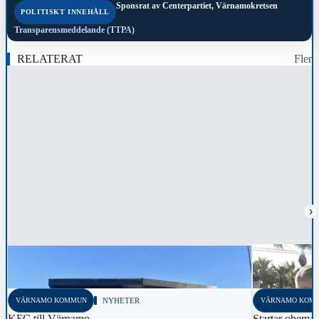
Sponsrat av
Centerpartiet, Värnamokretsen
POLITISKT INNEHÅLL
Transparensmeddelande (TTPA)
RELATERAT
Fler
›
VÄRNAMO KOMMUN
NYHETER
VÄRNAMO KOM
KFC till Värnamo
Startar obema