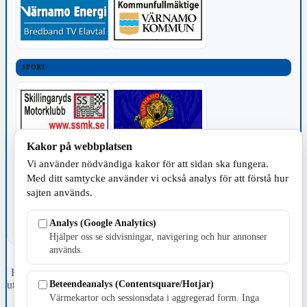
SPORT
Kakor på webbplatsen
TILLVERKNING
Vi använder nödvändiga kakor för att sidan ska fungera.
Med ditt samtycke använder vi också analys för att förstå hur
sajten används.
Analys (Google Analytics)
Hjälper oss se sidvisningar, navigering och hur annonser
används.
Fristående webbtidningsföretag grundat 1991 som sedan 2002 ger
Beteendeanalys (Contentsquare/Hotjar)
ut tidningen Skillingaryd.nu och 2010 lanserades Värnamo.nu. Från
april 2026 omfattar Skillingaryd.nu tre kommuner: Gnosjö,
Värmekartor och sessionsdata i aggregerad form. Inga