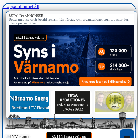
Hoppa till innehåll
BETALDA ANNONSER
Dessa annonsytor är betald reklam från företag och organisationer som sponsrar den
lokala journalistiken.
15°
Värnamo