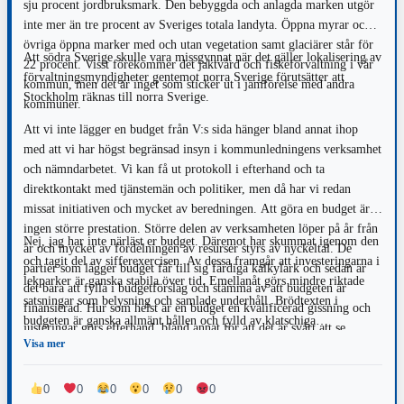
sju procent jordbruksmark. Den bebyggda och anlagda marken utgör
inte mer än tre procent av Sveriges totala landyta. Öppna myrar och
övriga öppna marker med och utan vegetation samt glaciärer står för
Att södra Sverige skulle vara missgynnat när det gäller lokalisering av
22 procent. Visst förekommer det jaktvård och fiskeförvaltning i vår
förvaltningsmyndigheter gentemot norra Sverige förutsätter att
kommun, men det är inget som sticker ut i jämförelse med andra
Stockholm räknas till norra Sverige.
kommuner.
Att vi inte lägger en budget från V:s sida hänger bland annat ihop
med att vi har högst begränsad insyn i kommunledningens verksamhet
och nämndarbetet. Vi kan få ut protokoll i efterhand och ta
direktkontakt med tjänstemän och politiker, men då har vi redan
missat initiativen och mycket av beredningen. Att göra en budget är
ingen större prestation. Större delen av verksamheten löper på år från
Nej, jag har inte närläst er budget. Däremot har skummat igenom den
år och mycket av fördelningen av resurser styrs av nyckeltal. De
och tagit del av sifferexercisen. Av dessa framgår att investeringarna i
partier som lägger budget får till sig färdiga kalkylark och sedan är
lekparker är ganska stabila över tid. Emellanåt görs mindre riktade
det bara att fylla i budgetförslag och stämma av att budgeten är
satsningar som belysning och samlade underhåll. Brödtexten i
finansierad. Hur som helst är en budget en kvalificerad gissning och
budgeten är ganska allmänt hållen och fylld av klatschiga
justeringar görs efterhand, bland annat för att det är svårt att se
formuleringar som: smarta arbetssätt, koncerntänk, flexibilitet med
Visa mer
utfallen av statsbidragen.
mera. Jag har svårt att tänka mig att något parti i fullmäktige inte
skulle ställa sig bakom detta. För att använda ett gammalt ord, god
0
0
0
0
0
0
hushållning är väl något som alla strävar efter.