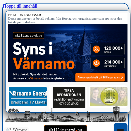
Hoppa till innehåll
BETALDA ANNONSER
Dessa annonsytor är betald reklam från företag och organisationer som sponsrar den
lokala journalistiken.
21°
Värnamo