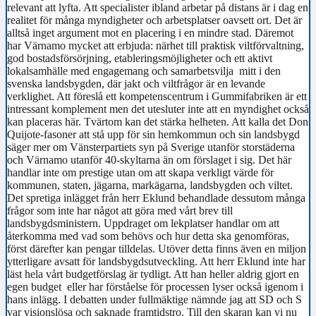
relevant att lyfta. Att specialister ibland arbetar på distans är i dag en
realitet för många myndigheter och arbetsplatser oavsett ort. Det är
alltså inget argument mot en placering i en mindre stad. Däremot
har Värnamo mycket att erbjuda: närhet till praktisk viltförvaltning,
god bostadsförsörjning, etableringsmöjligheter och ett aktivt
lokalsamhälle med engagemang och samarbetsvilja mitt i den
svenska landsbygden, där jakt och viltfrågor är en levande
verklighet. Att föreslå ett kompetenscentrum i Gummifabriken är ett
intressant komplement men det utesluter inte att en myndighet också
kan placeras här. Tvärtom kan det stärka helheten. Att kalla det Don
Quijote-fasoner att stå upp för sin hemkommun och sin landsbygd
säger mer om Vänsterpartiets syn på Sverige utanför storstäderna
och Värnamo utanför 40-skyltarna än om förslaget i sig. Det här
handlar inte om prestige utan om att skapa verkligt värde för
kommunen, staten, jägarna, markägarna, landsbygden och viltet.
Det spretiga inlägget från herr Eklund behandlade dessutom många
frågor som inte har något att göra med vårt brev till
landsbygdsministern. Uppdraget om lekplatser handlar om att
återkomma med vad som behövs och hur detta ska genomföras,
först därefter kan pengar tilldelas. Utöver detta finns även en miljon
ytterligare avsatt för landsbygdsutveckling. Att herr Eklund inte har
läst hela vårt budgetförslag är tydligt. Att han heller aldrig gjort en
egen budget eller har förståelse för processen lyser också igenom i
hans inlägg. I debatten under fullmäktige nämnde jag att SD och S
var visionslösa och saknade framtidstro. Till den skaran kan vi nu