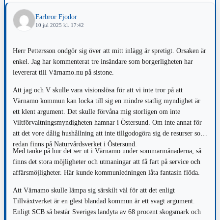
Farbror Fjodor
10 jul 2025 kl. 17:42
Herr Pettersson ondgör sig över att mitt inlägg är spretigt. Orsaken är
enkel. Jag har kommenterat tre insändare som borgerligheten har
levererat till Värnamo.nu på sistone.
Att jag och V skulle vara visionslösa för att vi inte tror på att
Värnamo kommun kan locka till sig en mindre statlig myndighet är
ett klent argument. Det skulle förvåna mig storligen om inte
Viltförvaltningsmyndigheten hamnar i Östersund. Om inte annat för
att det vore dålig hushållning att inte tillgodogöra sig de resurser som
redan finns på Naturvårdsverket i Östersund.
Med tanke på hur det ser ut i Värnamo under sommarmånaderna, så
finns det stora möjligheter och utmaningar att få fart på service och
affärsmöjligheter. Här kunde kommunledningen låta fantasin flöda.
Att Värnamo skulle lämpa sig särskilt väl för att det enligt
Tillväxtverket är en glest blandad kommun är ett svagt argument.
Enligt SCB så består Sveriges landyta av 68 procent skogsmark och