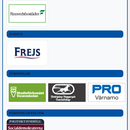
SERVICE
FÖRENINGAR
FÖRENINGAR POLITIK
POLITISKT INNEHÅLL