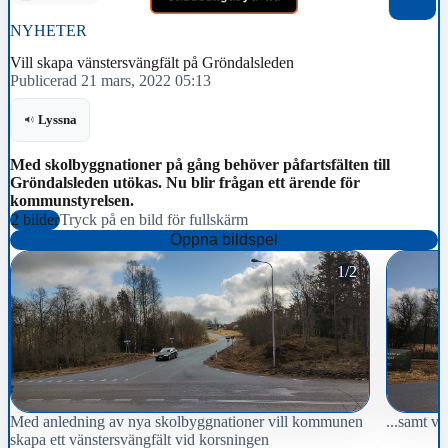
NYHETER
Vill skapa vänstersvängfält på Gröndalsleden
Publicerad 21 mars, 2022 05:13
Lyssna
Med skolbyggnationer på gång behöver påfartsfälten till
Gröndalsleden utökas. Nu blir frågan ett ärende för
kommunstyrelsen.
2 bilder
Tryck på en bild för fullskärm
Öppna bildspel
1/2
Med anledning av nya skolbyggnationer vill kommunen
...samt v
skapa ett vänstersvängfält vid korsningen