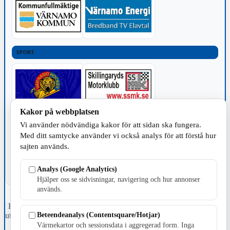
SPORT
Kakor på webbplatsen
TILLVERKNING
Vi använder nödvändiga kakor för att sidan ska fungera.
Med ditt samtycke använder vi också analys för att förstå hur
sajten används.
Analys (Google Analytics)
Hjälper oss se sidvisningar, navigering och hur annonser
används.
Fristående webbtidningsföretag grundat 1991 som sedan 2002 ger
Beteendeanalys (Contentsquare/Hotjar)
ut tidningen Skillingaryd.nu och 2010 lanserades Värnamo.nu. Från
april 2026 omfattar Skillingaryd.nu tre kommuner: Gnosjö,
Värmekartor och sessionsdata i aggregerad form. Inga