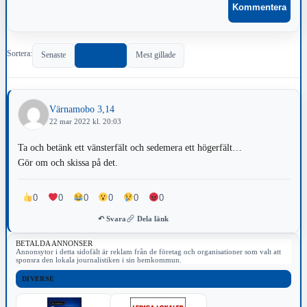
Sortera:
Senaste
Populärast
Mest gillade
Värnamobo 3,14
22 mar 2022 kl. 20:03
Ta och betänk ett vänsterfält och sedemera ett högerfält…
Gör om och skissa på det.
0
0
0
0
0
0
↶ Svara
Dela länk
BETALDA ANNONSER
Annonsytor i detta sidofält är reklam från de företag och organisationer som valt att
sponsra den lokala journalistiken i sin hemkommun.
DIVERSE