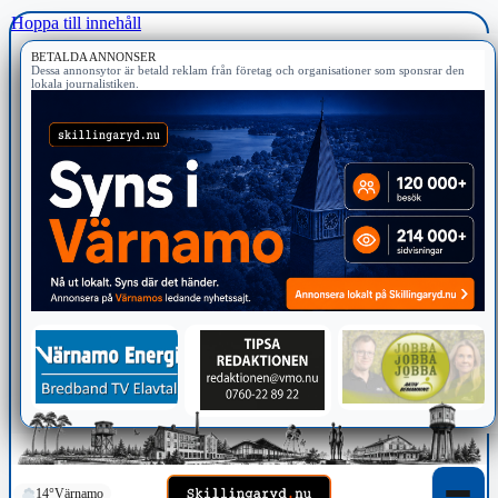
Hoppa till innehåll
BETALDA ANNONSER
Dessa annonsytor är betald reklam från företag och organisationer som sponsrar den
lokala journalistiken.
14°
Värnamo