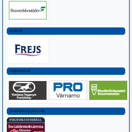
SERVICE
FÖRENINGAR
FÖRENINGAR POLITIK
POLITISKT INNEHÅLL