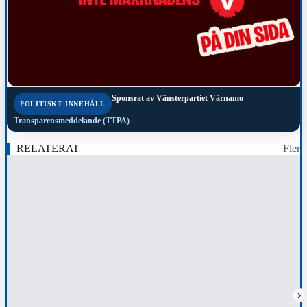
Sponsrat av
Vänsterpartiet Värnamo
POLITISKT INNEHÅLL
Transparensmeddelande (TTPA)
RELATERAT
Fler
›