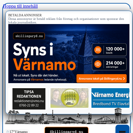
Hoppa till innehåll
BETALDA ANNONSER
Dessa annonsytor är betald reklam från företag och organisationer som sponsrar den
lokala journalistiken.
17°
Värnamo