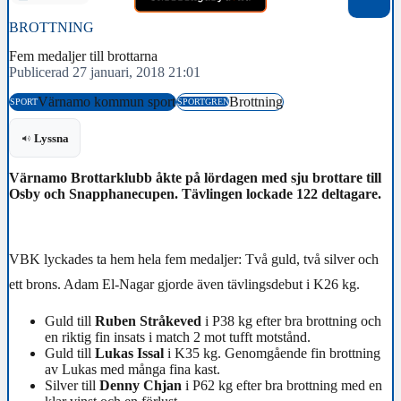
BROTTNING
Fem medaljer till brottarna
Publicerad 27 januari, 2018 21:01
Värnamo kommun sport
Brottning
SPORT
SPORTGREN
Lyssna
Värnamo Brottarklubb åkte på lördagen med sju brottare till
Osby och Snapphanecupen. Tävlingen lockade 122 deltagare.
VBK lyckades ta hem hela fem medaljer: Två guld, två silver och
ett brons. Adam El-Nagar gjorde även tävlingsdebut i K26 kg.
Guld till
Ruben Stråkeved
i P38 kg efter bra brottning och
en riktig fin insats i match 2 mot tufft motstånd.
Guld till
Lukas Issal
i K35 kg. Genomgående fin brottning
av Lukas med många fina kast.
Silver till
Denny Chjan
i P62 kg efter bra brottning med en