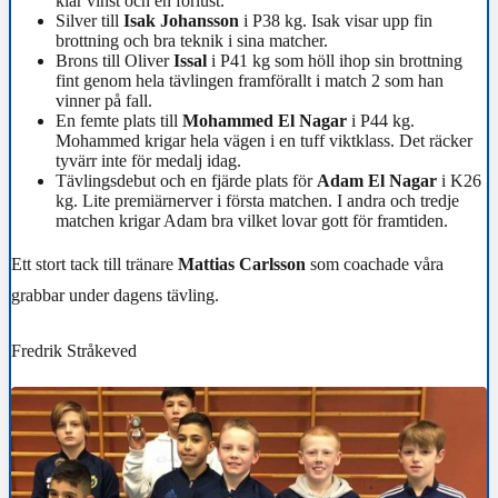
klar vinst och en förlust.
Silver till
Isak Johansson
i P38 kg. Isak visar upp fin
brottning och bra teknik i sina matcher.
Brons till Oliver
Issal
i P41 kg som höll ihop sin brottning
fint genom hela tävlingen framförallt i match 2 som han
vinner på fall.
En femte plats till
Mohammed El Nagar
i P44 kg.
Mohammed krigar hela vägen i en tuff viktklass. Det räcker
tyvärr inte för medalj idag.
Tävlingsdebut och en fjärde plats för
Adam El Nagar
i K26
kg. Lite premiärnerver i första matchen. I andra och tredje
matchen krigar Adam bra vilket lovar gott för framtiden.
Ett stort tack till tränare
Mattias Carlsson
som coachade våra
grabbar under dagens tävling.
Fredrik Stråkeved