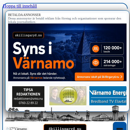
Hoppa till innehåll
BETALDA ANNONSER
Dessa annonsytor är betald reklam från företag och organisationer som sponsrar den
lokala journalistiken.
17°
Värnamo