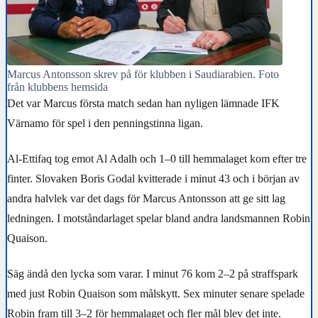
Marcus Antonsson skrev på för klubben i Saudiarabien. Foto
från klubbens hemsida
Det var Marcus första match sedan han nyligen lämnade IFK
Värnamo för spel i den penningstinna ligan.
Al-Ettifaq tog emot Al Adalh och 1–0 till hemmalaget kom efter tre
finter. Slovaken Boris Godal kvitterade i minut 43 och i början av
andra halvlek var det dags för Marcus Antonsson att ge sitt lag
ledningen. I motståndarlaget spelar bland andra landsmannen Robin
Quaison.
Säg ändå den lycka som varar. I minut 76 kom 2–2 på straffspark
med just Robin Quaison som målskytt. Sex minuter senare spelade
Robin fram till 3–2 för hemmalaget och fler mål blev det inte.