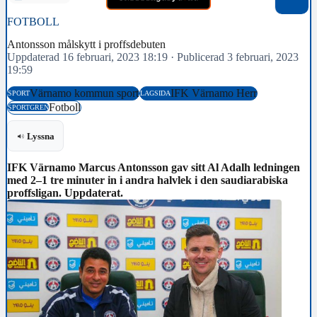
FOTBOLL
Antonsson målskytt i proffsdebuten
Uppdaterad 16 februari, 2023 18:19
·
Publicerad 3 februari, 2023
19:59
Värnamo kommun sport
IFK Värnamo Herr
SPORT
LAGSIDA
Fotboll
SPORTGREN
Lyssna
IFK Värnamo Marcus Antonsson gav sitt Al Adalh ledningen
med 2–1 tre minuter in i andra halvlek i den saudiarabiska
proffsligan. Uppdaterat.