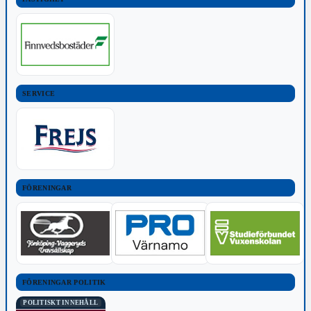
SERVICE
FÖRENINGAR
FÖRENINGAR POLITIK
POLITISKT INNEHÅLL