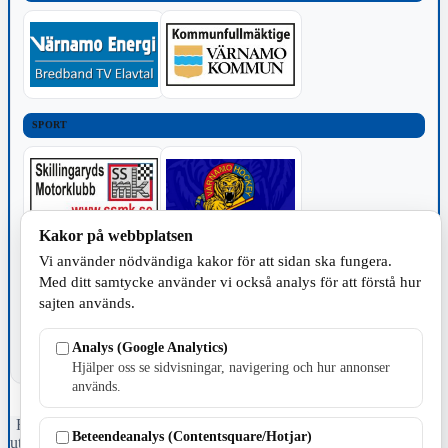
SPORT
Kakor på webbplatsen
Vi använder nödvändiga kakor för att sidan ska fungera.
TILLVERKNING
Med ditt samtycke använder vi också analys för att förstå hur
sajten används.
Analys (Google Analytics)
Hjälper oss se sidvisningar, navigering och hur annonser
används.
Fristående webbtidningsföretag grundat 1991 som sedan 2002 ger
Beteendeanalys (Contentsquare/Hotjar)
ut tidningen Skillingaryd.nu och 2010 lanserades Värnamo.nu. Från