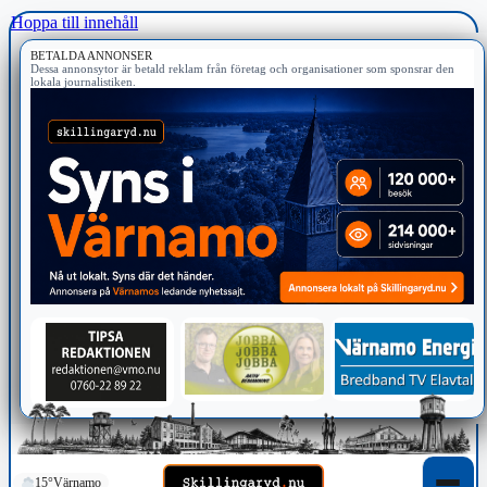
Hoppa till innehåll
BETALDA ANNONSER
Dessa annonsytor är betald reklam från företag och organisationer som sponsrar den
lokala journalistiken.
15°
Värnamo