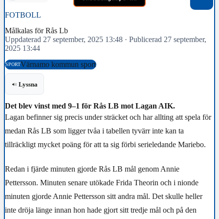
FOTBOLL
Målkalas för Rås Lb
Uppdaterad 27 september, 2025 13:48
·
Publicerad 27 september,
2025 13:44
Värnamo kommun sport
SPORT
Lyssna
Det blev vinst med 9–1 för Rås LB mot Lagan AIK.
Lagan befinner sig precis under sträcket och har allting att spela för
medan Rås LB som ligger tvåa i tabellen tyvärr inte kan ta
tillräckligt mycket poäng för att ta sig förbi serieledande Mariebo.
Redan i fjärde minuten gjorde Rås LB mål genom Annie
Pettersson. Minuten senare utökade Frida Theorin och i nionde
minuten gjorde Annie Pettersson sitt andra mål. Det skulle heller
inte dröja länge innan hon hade gjort sitt tredje mål och på den