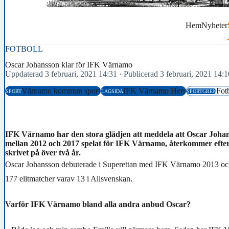
Hem
Nyheter
FOTBOLL
Oscar Johansson klar för IFK Värnamo
Uppdaterad 3 februari, 2021 14:31
·
Publicerad 3 februari, 2021 14:1
Värnamo kommun sport
IFK Värnamo Herr
Fot
SPORT
LAGSIDA
SPORTGREN
IFK Värnamo har den stora glädjen att meddela att Oscar Johan
mellan 2012 och 2017 spelat för IFK Värnamo, återkommer efter 
skrivet på över två år.
Oscar Johansson debuterade i Superettan med IFK Värnamo 2013 och
177 elitmatcher varav 13 i Allsvenskan.
Varför IFK Värnamo bland alla andra anbud Oscar?