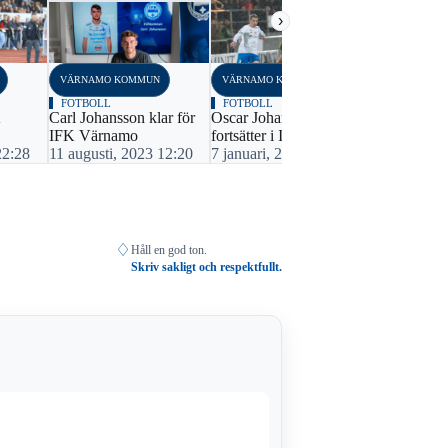
›
VÄRNAMO KOMMUN
VÄRNAMO KOMMUN
FOTBOLL
FOTBOLL
K
Carl Johansson klar för
Oscar Johansson
IFK Värnamo
fortsätter i IFK
22:28
11 augusti, 2023 12:20
7 januari, 2022 16:49
♢
Håll en god ton.
Skriv sakligt och respektfullt.