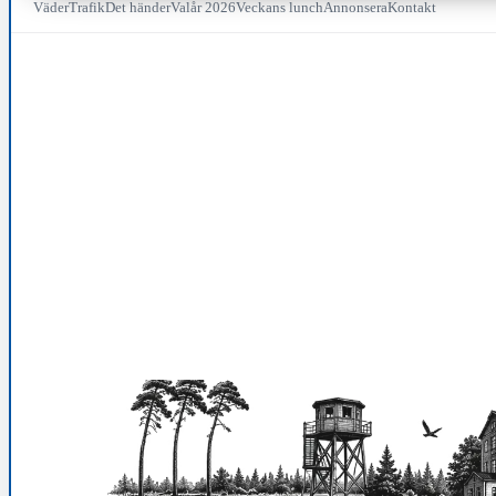
Väder
Trafik
Det händer
Valår 2026
Veckans lunch
Annonsera
Kontakt