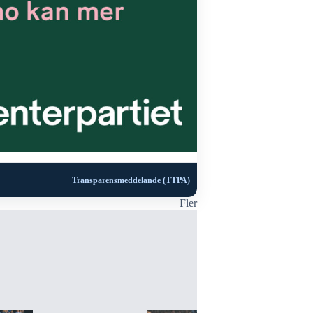
Transparensmeddelande (TTPA)
Fler
VÄRNAMO K
FOTBOLL
Oscar Johan
IFK Värna
3 februari,