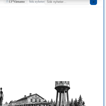
13°
Värnamo
Sök nyheter
⌕