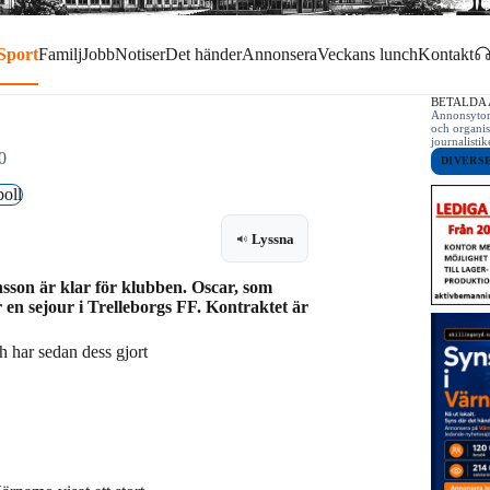
Sport
Familj
Jobb
Notiser
Det händer
Annonsera
Veckans lunch
Kontakt
BETALDA
Annonsytor 
och organis
journalist
0
DIVERS
boll
Lyssna
sson är klar för klubben. Oscar, som
en sejour i Trelleborgs FF. Kontraktet är
 har sedan dess gjort