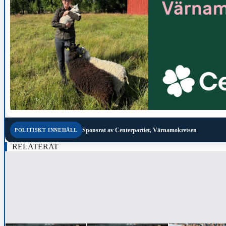
Sponsrat av
Centerpartiet, Värnamokretsen
POLITISKT INNEHÅLL
RELATERAT