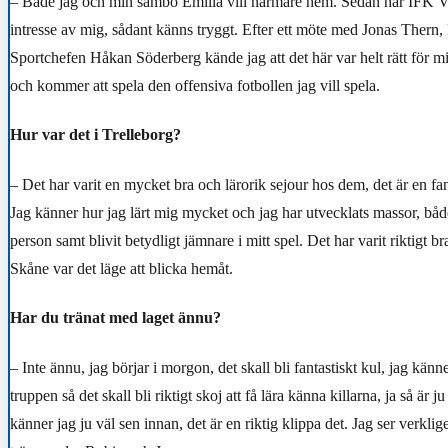
– Både jag och min sambo Emilia vill närmare hem. Sedan har IFK Vä
intresse av mig, sådant känns tryggt. Efter ett möte med Jonas Thern
Sportchefen Håkan Söderberg kände jag att det här var helt rätt för
och kommer att spela den offensiva fotbollen jag vill spela.
Hur var det i Trelleborg?
– Det har varit en mycket bra och lärorik sejour hos dem, det är en fan
Jag känner hur jag lärt mig mycket och jag har utvecklats massor, bå
person samt blivit betydligt jämnare i mitt spel. Det har varit riktigt bra
Skåne var det läge att blicka hemåt.
Har du tränat med laget ännu?
– Inte ännu, jag börjar i morgon, det skall bli fantastiskt kul, jag känn
truppen så det skall bli riktigt skoj att få lära känna killarna, ja så är 
känner jag ju väl sen innan, det är en riktig klippa det. Jag ser verklig