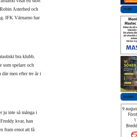
rnamo visat ett stort
, Robin Asterhed och
JOBB
 mig. IFK Värnamo har
tastiskt bra klubb.
de som spelare och
 där men efter tre år i
SPORT
er ju inte så många i
ju Freddy kvar, han
en fram emot att få