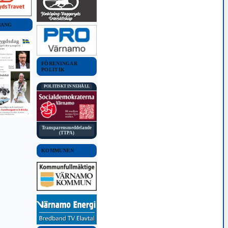
MANG
FÖRENINGAR
POLITIK
POLITISKT INNEHÅLL
Transparensmeddelande
(TTPA)
KOMMUNEN