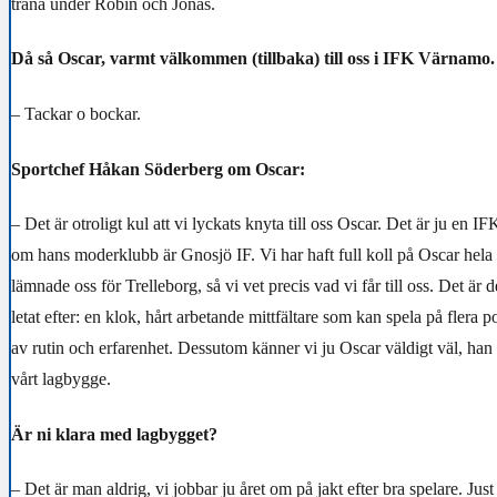
träna under Robin och Jonas.
Då så Oscar, varmt välkommen (tillbaka) till oss i IFK Värnamo.
– Tackar o bockar.
Sportchef Håkan Söderberg om Oscar:
– Det är otroligt kul att vi lyckats knyta till oss Oscar. Det är ju en I
om hans moderklubb är Gnosjö IF. Vi har haft full koll på Oscar hela
lämnade oss för Trelleborg, så vi vet precis vad vi får till oss. Det är 
letat efter: en klok, hårt arbetande mittfältare som kan spela på flera
av rutin och erfarenhet. Dessutom känner vi ju Oscar väldigt väl, han p
vårt lagbygge.
Är ni klara med lagbygget?
– Det är man aldrig, vi jobbar ju året om på jakt efter bra spelare. Just 