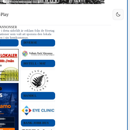
Play
 ANNONSER
i detta sidofält är reklam från de företag
ationer som valt att sponsra den lokala
iken i sin hemkommun.
E
DIVERSE
HOTELL - MAT
HANDEL
BANK-JOBB-HUS