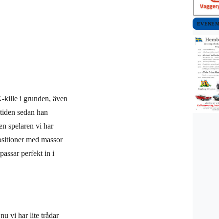
EVENE
FK-kille i grunden, även
 tiden sedan han
den spelaren vi har
 positioner med massor
assar perfekt in i
nu vi har lite trådar