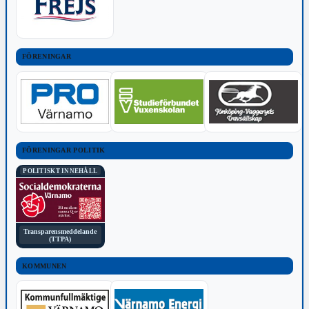
FÖRENINGAR
FÖRENINGAR POLITIK
POLITISKT INNEHÅLL
Transparensmeddelande
(TTPA)
KOMMUNEN