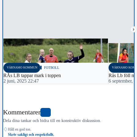
›
VÄRNAMO KOMMUN
FOTBOLL
VÄRNAMO KOM
RÅs LB tappar mark i toppen
Rås Lb föll m
2 juni, 2025 22:47
6 september, 
Kommentarer
0
Dela dina tankar och bidra till en konstruktiv diskussion.
♢
Håll en god ton.
Skriv sakligt och respektfullt.