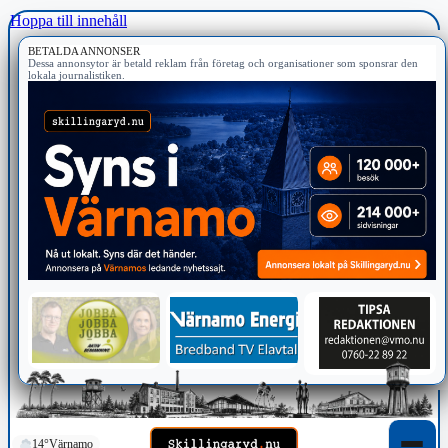
Hoppa till innehåll
BETALDA ANNONSER
Dessa annonsytor är betald reklam från företag och organisationer som sponsrar den
lokala journalistiken.
14°
Värnamo