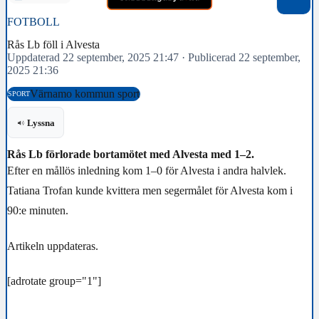
FOTBOLL
Rås Lb föll i Alvesta
Uppdaterad 22 september, 2025 21:47
·
Publicerad 22 september,
2025 21:36
Värnamo kommun sport
SPORT
Lyssna
Rås Lb förlorade bortamötet med Alvesta med 1–2.
Efter en mållös inledning kom 1–0 för Alvesta i andra halvlek.
Tatiana Trofan kunde kvittera men segermålet för Alvesta kom i
90:e minuten.
Artikeln uppdateras.
[adrotate group="1"]