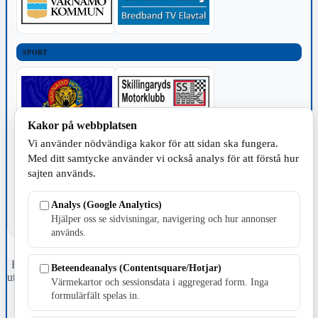
SPORT
Kakor på webbplatsen
Vi använder nödvändiga kakor för att sidan ska fungera.
TILLVERKNING
Med ditt samtycke använder vi också analys för att förstå hur
sajten används.
Analys (Google Analytics)
Hjälper oss se sidvisningar, navigering och hur annonser
används.
Fristående webbtidningsföretag grundat 1991 som sedan 2002 ger
Beteendeanalys (Contentsquare/Hotjar)
ut tidningen Skillingaryd.nu och 2010 lanserades Värnamo.nu. Från
Värmekartor och sessionsdata i aggregerad form. Inga
april 2026 omfattar Skillingaryd.nu tre kommuner: Gnosjö,
formulärfält spelas in.
Värnamo och Vaggeryds kommun.