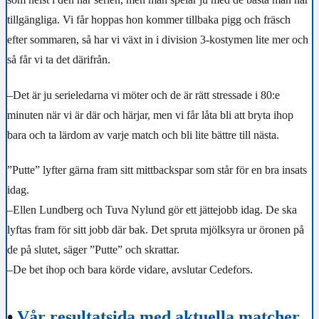
tillgängliga. Vi får hoppas hon kommer tillbaka pigg och fräsch
efter sommaren, så har vi växt in i division 3-kostymen lite mer och
så får vi ta det därifrån.
–Det är ju serieledarna vi möter och de är rätt stressade i 80:e
minuten när vi är där och härjar, men vi får låta bli att bryta ihop
bara och ta lärdom av varje match och bli lite bättre till nästa.
”Putte” lyfter gärna fram sitt mittbackspar som står för en bra insats
idag.
–Ellen Lundberg och Tuva Nylund gör ett jättejobb idag. De ska
lyftas fram för sitt jobb där bak. Det spruta mjölksyra ur öronen på
de på slutet, säger ”Putte” och skrattar.
–De bet ihop och bara körde vidare, avslutar Cedefors.
•
Vår resultatsida med aktuella matcher