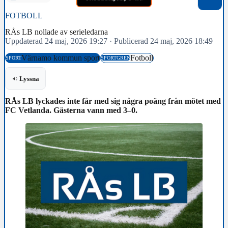
FOTBOLL
RÅs LB nollade av serieledarna
Uppdaterad 24 maj, 2026 19:27
·
Publicerad 24 maj, 2026 18:49
Värnamo kommun sport
Fotboll
SPORT
SPORTGREN
Lyssna
RÅs LB lyckades inte får med sig några poäng från mötet med
FC Vetlanda. Gästerna vann med 3–0.