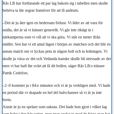
Rås LB har fortfarande ett par lag bakom sig i tabellen men skulle
behöva ta lite segrar framöver för att få andrum.
–Det är ju åter igen en hedersam förlust. Vi lider av att vara för
snälla, det är så vi känner generellt. Vi går inte riktigt in i
närkamperna som vi vill att vi ska göra. Vi står en meter ifrån
istället. Sen har vi ett antal lägen i början av matchen och det blir en
annan match om vi lyckas peta in någon boll och ta ledningen. Vi
skulle ju växa av det och Vetlanda kanske skulle bli stressade av det
men vi har haft lite svårt att få dit bollen, säger Rås LB:s tränare
Patrik Cedefors.
–2–0 kommer ju i 84:e minuten och vi är ju verkligen med. Vi hade
en period där vi skapade en hel del halvchanser så vi är ju inte
borta.
Annie är ju en spelare som saknas. Det hade hon gjort i vilket lag
som helst i den här serien, men man spelar ju med de bästa man har