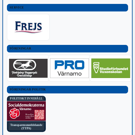
SERVICE
FÖRENINGAR
FÖRENINGAR POLITIK
POLITISKT INNEHÅLL
Transparensmeddelande
(TTPA)