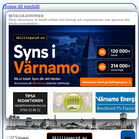
Hoppa till innehåll
BETALDA ANNONSER
Dessa annonsytor är betald reklam från företag och organisationer som sponsrar den
lokala journalistiken.
22°
Värnamo