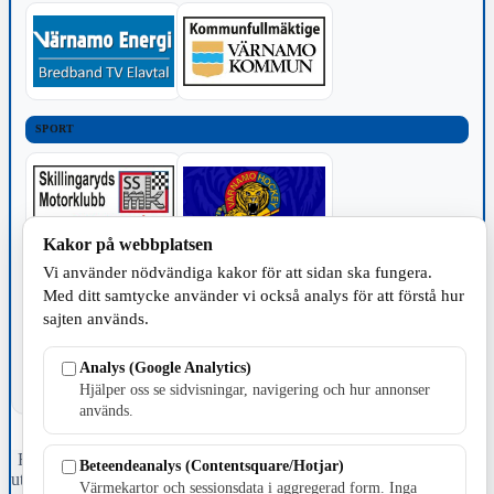
SPORT
Kakor på webbplatsen
Vi använder nödvändiga kakor för att sidan ska fungera.
TILLVERKNING
Med ditt samtycke använder vi också analys för att förstå hur
sajten används.
Analys (Google Analytics)
Hjälper oss se sidvisningar, navigering och hur annonser
används.
Fristående webbtidningsföretag grundat 1991 som sedan 2002 ger
Beteendeanalys (Contentsquare/Hotjar)
ut tidningen Skillingaryd.nu och 2010 lanserades Värnamo.nu. Från
Värmekartor och sessionsdata i aggregerad form. Inga