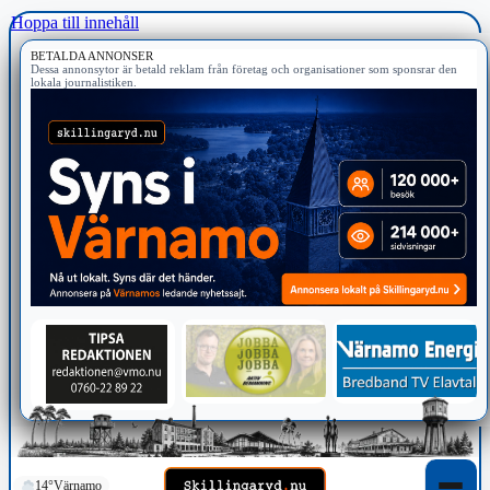
Hoppa till innehåll
BETALDA ANNONSER
Dessa annonsytor är betald reklam från företag och organisationer som sponsrar den
lokala journalistiken.
14°
Värnamo