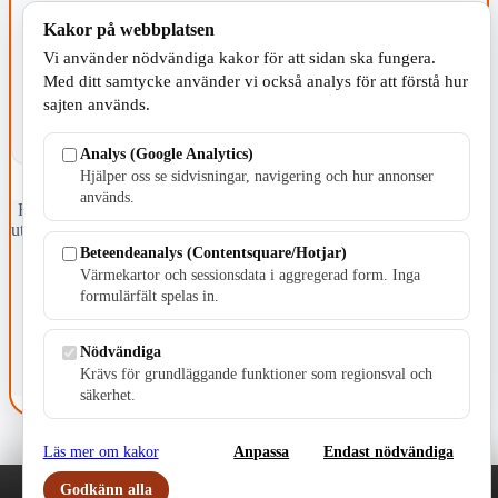
Kakor på webbplatsen
KOMMUNEN
Vi använder nödvändiga kakor för att sidan ska fungera.
Med ditt samtycke använder vi också analys för att förstå hur
sajten används.
Analys (Google Analytics)
Hjälper oss se sidvisningar, navigering och hur annonser
används.
Fristående webbtidningsföretag grundat 1991 som sedan 2002 ger
ut tidningen Skillingaryd.nu och 2010 lanserades Värnamo.nu. Från
april 2026 omfattar Skillingaryd.nu tre kommuner: Gnosjö,
Beteendeanalys (Contentsquare/Hotjar)
Värnamo och Vaggeryds kommun.
Värmekartor och sessionsdata i aggregerad form. Inga
formulärfält spelas in.
Kontakta oss
E-post: redaktionen@skillingaryd.nu
Postadress: Gisslaköp 1, 568 92 Skillingaryd
Nödvändiga
Krävs för grundläggande funktioner som regionsval och
Kakinställningar
säkerhet.
Läs mer om kakor
Anpassa
Endast nödvändiga
Godkänn alla