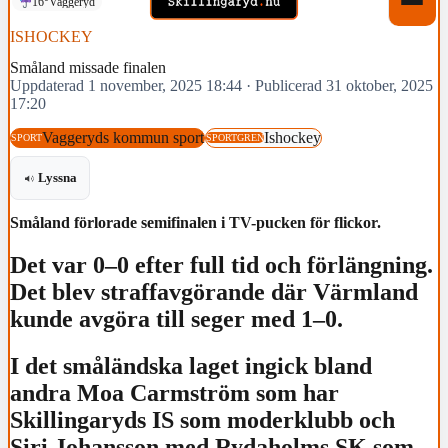
16°
Vaggeryd
ISHOCKEY
Småland missade finalen
Uppdaterad 1 november, 2025 18:44
·
Publicerad 31 oktober, 2025
17:20
Vaggeryds kommun sport
Ishockey
SPORT
SPORTGREN
Lyssna
Småland förlorade semifinalen i TV-pucken för flickor.
Det var 0–0 efter full tid och förlängning.
Det blev straffavgörande där Värmland
kunde avgöra till seger med 1–0.
I det småländska laget ingick bland
andra Moa Carmström som har
Skillingaryds IS som moderklubb och
Siri Johansson med Rydaholms SK som