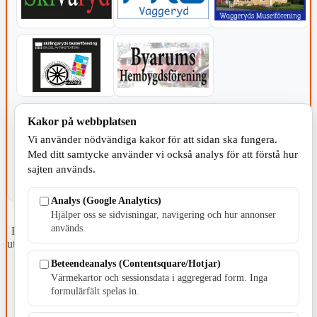
KOMMUNEN
Kakor på webbplatsen
Vi använder nödvändiga kakor för att sidan ska fungera.
Med ditt samtycke använder vi också analys för att förstå hur
sajten används.
Analys (Google Analytics)
Hjälper oss se sidvisningar, navigering och hur annonser
används.
Fristående webbtidningsföretag grundat 1991 som sedan 2002 ger
ut tidningen Skillingaryd.nu och 2010 lanserades Värnamo.nu. Från
april 2026 omfattar Skillingaryd.nu tre kommuner: Gnosjö,
Beteendeanalys (Contentsquare/Hotjar)
Värnamo och Vaggeryds kommun.
Värmekartor och sessionsdata i aggregerad form. Inga
formulärfält spelas in.
Kontakta oss
E-post: redaktionen@skillingaryd.nu