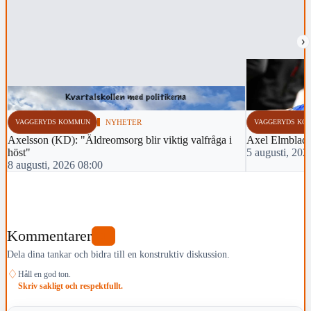
›
VAGGERYDS KOMMUN
NYHETER
VAGGERYDS KO
Axelsson (KD): "Äldreomsorg blir viktig valfråga i
Axel Elmblad t
höst"
5 augusti, 202
8 augusti, 2026 08:00
Kommentarer
1
Dela dina tankar och bidra till en konstruktiv diskussion.
♢
Håll en god ton.
Skriv sakligt och respektfullt.