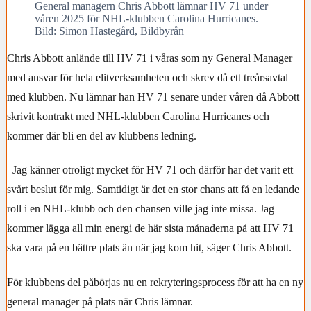
General managern Chris Abbott lämnar HV 71 under
våren 2025 för NHL-klubben Carolina Hurricanes.
Bild: Simon Hastegård, Bildbyrån
Chris Abbott anlände till HV 71 i våras som ny General Manager
med ansvar för hela elitverksamheten och skrev då ett treårsavtal
med klubben. Nu lämnar han HV 71 senare under våren då Abbott
skrivit kontrakt med NHL-klubben Carolina Hurricanes och
kommer där bli en del av klubbens ledning.
–Jag känner otroligt mycket för HV 71 och därför har det varit ett
svårt beslut för mig. Samtidigt är det en stor chans att få en ledande
roll i en NHL-klubb och den chansen ville jag inte missa. Jag
kommer lägga all min energi de här sista månaderna på att HV 71
ska vara på en bättre plats än när jag kom hit, säger Chris Abbott.
För klubbens del påbörjas nu en rekryteringsprocess för att ha en ny
general manager på plats när Chris lämnar.