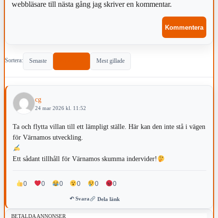
webbläsare till nästa gång jag skriver en kommentar.
Sortera:
Senaste
Populärast
Mest gillade
cg
24 mar 2026 kl. 11:52
Ta och flytta villan till ett lämpligt ställe. Här kan den inte stå i vägen
för Värnamos utveckling.
Ett sådant tillhåll för Värnamos skumma indervider!
0
0
0
0
0
0
↶ Svara
Dela länk
BETALDA ANNONSER