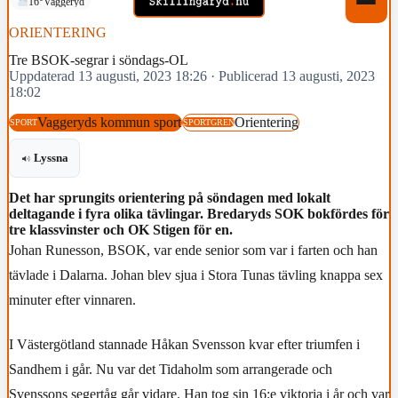
16°
Vaggeryd
ORIENTERING
Tre BSOK-segrar i söndags-OL
Uppdaterad 13 augusti, 2023 18:26
·
Publicerad 13 augusti, 2023
18:02
Vaggeryds kommun sport
Orientering
SPORT
SPORTGREN
Lyssna
Det har sprungits orientering på söndagen med lokalt
deltagande i fyra olika tävlingar. Bredaryds SOK bokfördes för
tre klassvinster och OK Stigen för en.
Johan Runesson, BSOK, var ende senior som var i farten och han
tävlade i Dalarna. Johan blev sjua i Stora Tunas tävling knappa sex
minuter efter vinnaren.
I Västergötland stannade Håkan Svensson kvar efter triumfen i
Sandhem i går. Nu var det Tidaholm som arrangerade och
Svenssons segertåg går vidare. Han tog sin 16:e viktoria i år och var