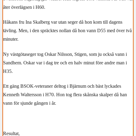
åter överlägsen i H60.
Håkans fru Ina Skalberg var utan seger då hon kom till dagens
tävling. Men, i den spräcktes nollan då hon vann D55 med över två
minuter.
Ny västgötaseger tog Oskar Nilsson, Stigen, som ju också vann i
Sandhem. Oskar var i dag tre och en halv minut före andre man i
H35.
Ett gäng BSOK-veteraner deltog i Bjärnum och bäst lyckades
Kenneth Waltersson i H70. Hon tog flera skånska skalper då han
vann för sjunde gången i år.
Resultat,