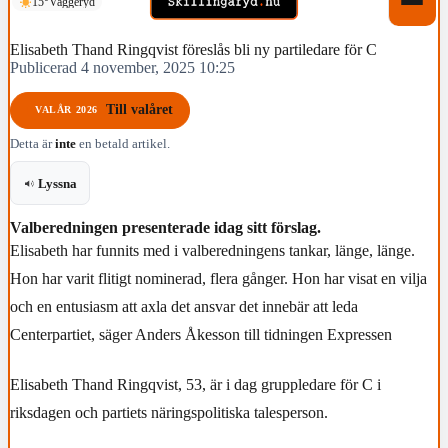
15°
Vaggeryd
Elisabeth Thand Ringqvist föreslås bli ny partiledare för C
Publicerad 4 november, 2025 10:25
Till valåret
VALÅR 2026
Detta är
inte
en betald artikel.
Lyssna
Valberedningen presenterade idag sitt förslag.
Elisabeth har funnits med i valberedningens tankar, länge, länge.
Hon har varit flitigt nominerad, flera gånger. Hon har visat en vilja
och en entusiasm att axla det ansvar det innebär att leda
Centerpartiet, säger Anders Åkesson till tidningen Expressen
Elisabeth Thand Ringqvist, 53, är i dag gruppledare för C i
riksdagen och partiets näringspolitiska talesperson.