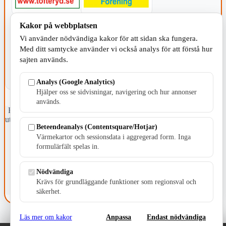
Kakor på webbplatsen
KOMMUNEN
Vi använder nödvändiga kakor för att sidan ska fungera.
Med ditt samtycke använder vi också analys för att förstå hur
sajten används.
Analys (Google Analytics)
Hjälper oss se sidvisningar, navigering och hur annonser
används.
Fristående webbtidningsföretag grundat 1991 som sedan 2002 ger
ut tidningen Skillingaryd.nu och 2010 lanserades Värnamo.nu. Från
Beteendeanalys (Contentsquare/Hotjar)
april 2026 omfattar Skillingaryd.nu tre kommuner: Gnosjö,
Värmekartor och sessionsdata i aggregerad form. Inga
Värnamo och Vaggeryds kommun.
formulärfält spelas in.
Kontakta oss
E-post: redaktionen@skillingaryd.nu
Nödvändiga
Postadress: Gisslaköp 1, 568 92 Skillingaryd
Krävs för grundläggande funktioner som regionsval och
Kakinställningar
säkerhet.
Läs mer om kakor
Anpassa
Endast nödvändiga