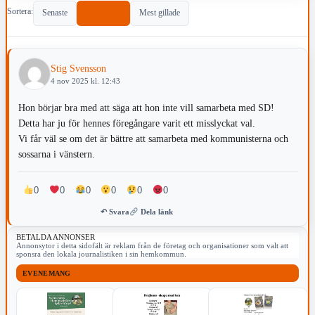
Sortera:
Senaste
Populärast
Mest gillade
Stig Svensson
4 nov 2025 kl. 12:43
Hon börjar bra med att säga att hon inte vill samarbeta med SD!
Detta har ju för hennes föregångare varit ett misslyckat val.
Vi får väl se om det är bättre att samarbeta med kommunisterna och
sossarna i vänstern.
0
0
0
0
0
0
↶ Svara
Dela länk
BETALDA ANNONSER
Annonsytor i detta sidofält är reklam från de företag och organisationer som valt att
sponsra den lokala journalistiken i sin hemkommun.
EVENEMANG