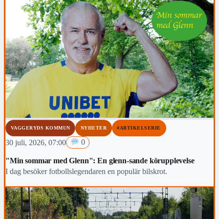
VAGGERYDS KOMMUN
NYHETER
#ARTIKELSERIE
30 juli, 2026, 07:00
0
"Min sommar med Glenn": En glenn-sande körupplevelse
I dag besöker fotbollslegendaren en populär bilskrot.