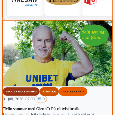
VAGGERYDS KOMMUN
NYHETER
#ARTIKELSERIE
31 juli, 2026, 07:00
0
"Min sommar med Glenn": På rättvist besök
I följetongen gör fotbollslegendaren ett rättvist kafébesök.