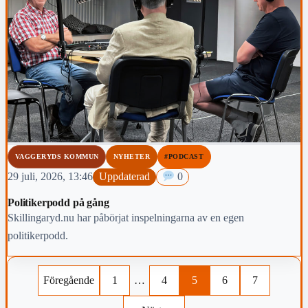
VAGGERYDS KOMMUN
NYHETER
#PODCAST
29 juli, 2026, 13:46
Uppdaterad
0
Politikerpodd på gång
Skillingaryd.nu har påbörjat inspelningarna av en egen
politikerpodd.
Föregående
1
…
4
5
6
7