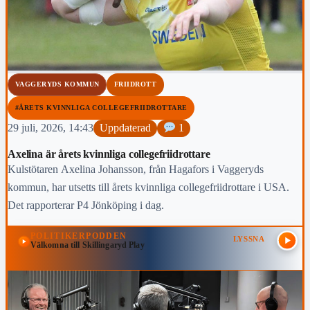
VAGGERYDS KOMMUN
FRIIDROTT
#ÅRETS KVINNLIGA COLLEGEFRIIDROTTARE
29 juli, 2026, 14:43
Uppdaterad
1
Axelina är årets kvinnliga collegefriidrottare
Kulstötaren Axelina Johansson, från Hagafors i Vaggeryds
kommun, har utsetts till årets kvinnliga collegefriidrottare i USA.
Det rapporterar P4 Jönköping i dag.
POLITIKERPODDEN
LYSSNA
Välkomna till Skillingaryd Play