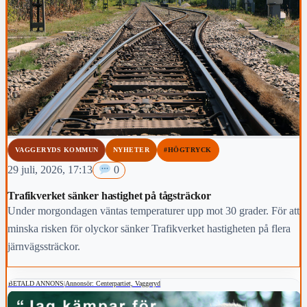
VAGGERYDS KOMMUN
NYHETER
#HÖGTRYCK
29 juli, 2026, 17:13
0
Trafikverket sänker hastighet på tågsträckor
Under morgondagen väntas temperaturer upp mot 30 grader. För att
minska risken för olyckor sänker Trafikverket hastigheten på flera
järnvägssträckor.
BETALD ANNONS
|
Annonsör: Centerpartiet, Vaggeryd