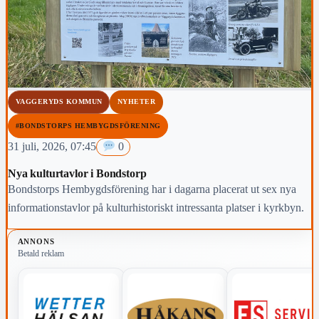
VAGGERYDS KOMMUN
NYHETER
#BONDSTORPS HEMBYGDSFÖRENING
31 juli, 2026, 07:45
0
Nya kulturtavlor i Bondstorp
Bondstorps Hembygdsförening har i dagarna placerat ut sex nya
informationstavlor på kulturhistoriskt intressanta platser i kyrkbyn.
ANNONS
Betald reklam