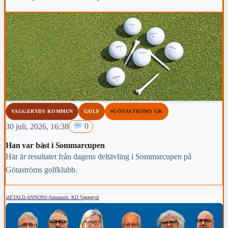
VAGGERYDS KOMMUN
GOLF
#GÖTASTRÖMS GK
30 juli, 2026, 16:38
0
Han var bäst i Sommarcupen
Här är resultatet från dagens deltävling i Sommarcupen på
Götaströms golfklubb.
BETALD ANNONS
|
Annonsör: KD Vaggeryd