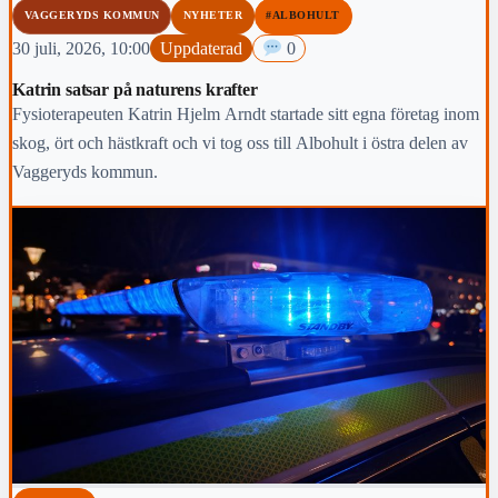
VAGGERYDS KOMMUN
NYHETER
#ALBOHULT
30 juli, 2026, 10:00
Uppdaterad
0
Katrin satsar på naturens krafter
Fysioterapeuten Katrin Hjelm Arndt startade sitt egna företag inom
skog, ört och hästkraft och vi tog oss till Albohult i östra delen av
Vaggeryds kommun.