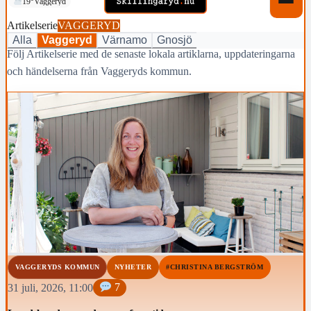
19°
Vaggeryd
Artikelserie
VAGGERYD
Alla
Vaggeryd
Värnamo
Gnosjö
Följ Artikelserie med de senaste lokala artiklarna, uppdateringarna
och händelserna från Vaggeryds kommun.
VAGGERYDS KOMMUN
NYHETER
#CHRISTINA BERGSTRÖM
31 juli, 2026, 11:00
7