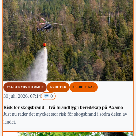
VAGGERYDS KOMMUN
NYHETER
#BEREDSKAP
30 juli, 2026, 07:14
0
Risk för skogsbrand – två brandflyg i beredskap på Axamo
Just nu råder det mycket stor risk för skogsbrand i södra delen av
landet.