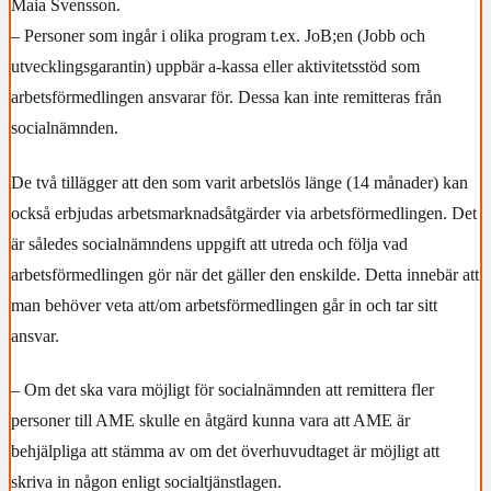
Maia Svensson.
– Personer som ingår i olika program t.ex. JoB;en (Jobb och
utvecklingsgarantin) uppbär a-kassa eller aktivitetsstöd som
arbetsförmedlingen ansvarar för. Dessa kan inte remitteras från
socialnämnden.
De två tillägger att den som varit arbetslös länge (14 månader) kan
också erbjudas arbetsmarknadsåtgärder via arbetsförmedlingen. Det
är således socialnämndens uppgift att utreda och följa vad
arbetsförmedlingen gör när det gäller den enskilde. Detta innebär att
man behöver veta att/om arbetsförmedlingen går in och tar sitt
ansvar.
– Om det ska vara möjligt för socialnämnden att remittera fler
personer till AME skulle en åtgärd kunna vara att AME är
behjälpliga att stämma av om det överhuvudtaget är möjligt att
skriva in någon enligt socialtjänstlagen.