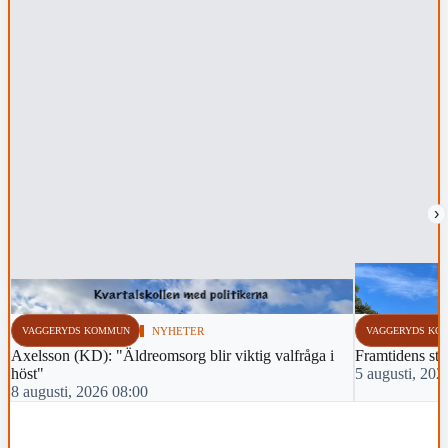
›
VAGGERYDS KOMMUN
NYHETER
VAGGERYDS KO
Axelsson (KD): "Äldreomsorg blir viktig valfråga i
Framtidens sti
höst"
5 augusti, 202
8 augusti, 2026 08:00