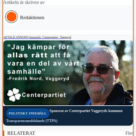
Artikeln är skriven av
Redaktionen
BETALD ANNONS
|
Annonsör: Centerpartiet, Vaggeryd
Sponsrat av
Centerpartiet Vaggeryds kommun
POLITISKT INNEHÅLL
Transparensmeddelande (TTPA)
RELATERAT
Fler