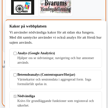
KOMMUNEN
Kakor på webbplatsen
Vi använder nödvändiga kakor för att sidan ska fungera.
Med ditt samtycke använder vi också analys för att förstå hur
sajten används.
Analys (Google Analytics)
Hjälper oss se sidvisningar, navigering och hur annonser
Fristående webbtidningsföretag grundat 1991 som sedan 2002 ger
används.
ut tidningen Skillingaryd.nu och 2010 lanserades Värnamo.nu. Från
april 2026 omfattar Skillingaryd.nu tre kommuner: Gnosjö,
Beteendeanalys (Contentsquare/Hotjar)
Värnamo och Vaggeryds kommun.
Värmekartor och sessionsdata i aggregerad form. Inga
Kontakta oss
formulärfält spelas in.
E-post: redaktionen@skillingaryd.nu
Postadress: Gisslaköp 1, 568 92 Skillingaryd
Nödvändiga
Kakinställningar
Krävs för grundläggande funktioner som regionsval och
säkerhet.