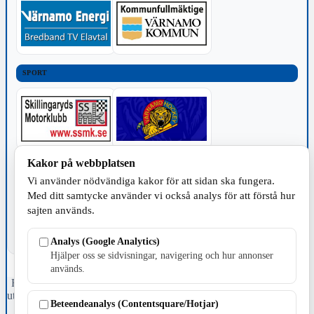
SPORT
Kakor på webbplatsen
TILLVERKNING
Vi använder nödvändiga kakor för att sidan ska fungera.
Med ditt samtycke använder vi också analys för att förstå hur
sajten används.
Analys (Google Analytics)
Hjälper oss se sidvisningar, navigering och hur annonser
används.
Fristående webbtidningsföretag grundat 1991 som sedan 2002 ger
ut tidningen Skillingaryd.nu och 2010 lanserades Värnamo.nu. Från
Beteendeanalys (Contentsquare/Hotjar)
april 2026 omfattar Skillingaryd.nu tre kommuner: Gnosjö,