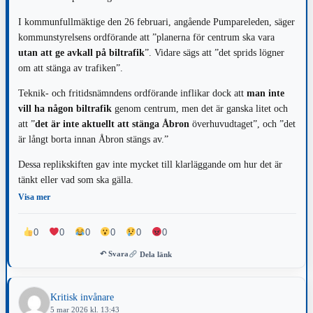
I kommunfullmäktige den 26 februari, angående Pumpareleden, säger
kommunstyrelsens ordförande att ”planerna för centrum ska vara
utan att ge avkall på biltrafik
”. Vidare sägs att ”det sprids lögner
om att stänga av trafiken”.
Teknik- och fritidsnämndens ordförande inflikar dock att
man inte
vill ha någon biltrafik
genom centrum, men det är ganska litet och
att ”
det är inte aktuellt att stänga Åbron
överhuvudtaget”, och ”det
är långt borta innan Åbron stängs av.”
Dessa replikskiften gav inte mycket till klarläggande om hur det är
tänkt eller vad som ska gälla.
Visa mer
0
0
0
0
0
0
↶ Svara
Dela länk
Kritisk invånare
5 mar 2026 kl. 13:43