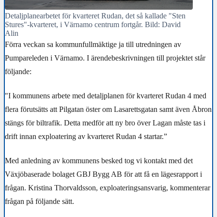
Detaljplanearbetet för kvarteret Rudan, det så kallade "Sten
Stures"-kvarteret, i Värnamo centrum fortgår. Bild: David
Alin
Förra veckan sa kommunfullmäktige ja till utredningen av
Pumpareleden i Värnamo. I ärendebeskrivningen till projektet står
följande:
"I kommunens arbete med detaljplanen för kvarteret Rudan 4 med
flera förutsätts att Pilgatan öster om Lasarettsgatan samt även Åbron
stängs för biltrafik. Detta medför att ny bro över Lagan måste tas i
drift innan exploatering av kvarteret Rudan 4 startar.”
Med anledning av kommunens besked tog vi kontakt med det
Växjöbaserade bolaget GBJ Bygg AB för att få en lägesrapport i
frågan. Kristina Thorvaldsson, exploateringsansvarig, kommenterar
frågan på följande sätt.