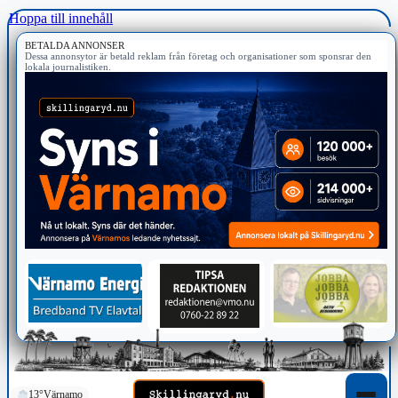
Hoppa till innehåll
BETALDA ANNONSER
Dessa annonsytor är betald reklam från företag och organisationer som sponsrar den
lokala journalistiken.
13°
Värnamo