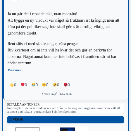
Ja nu går det i rasande takt, utan motstånd…
Att bygga en ny viadukt var något så fruktansvärt krångligt men att
köra på det politiker sagt inte skall göras är otroligt viktigt att
genomföra direkt.
Rent slöseri med skattepengar, våra pengar…
Riv kvarteret om ni inte vill ha kvar det och gör en parkyta för
ankorna. Något annat kommer inte behövas i framtiden när ni har
dödat centrum.
Visa mer
0
0
0
0
0
0
↶ Svara
Dela länk
BETALDA ANNONSER
Annonsytor i detta sidofält är reklam från de företag och organisationer som valt att
sponsra den lokala journalistiken i sin hemkommun.
DIVERSE