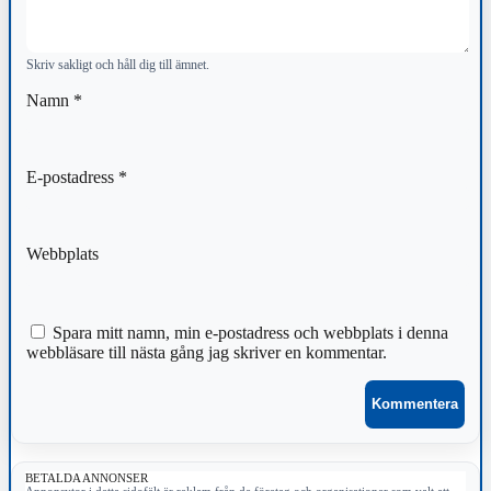
Skriv sakligt och håll dig till ämnet.
Namn
*
E-postadress
*
Webbplats
Spara mitt namn, min e-postadress och webbplats i denna
webbläsare till nästa gång jag skriver en kommentar.
BETALDA ANNONSER
Annonsytor i detta sidofält är reklam från de företag och organisationer som valt att