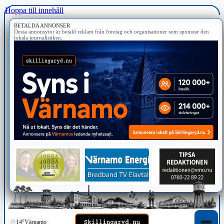
Hoppa till innehåll
BETALDA ANNONSER
Dessa annonsytor är betald reklam från företag och organisationer som sponsrar den
lokala journalistiken.
14°
Värnamo