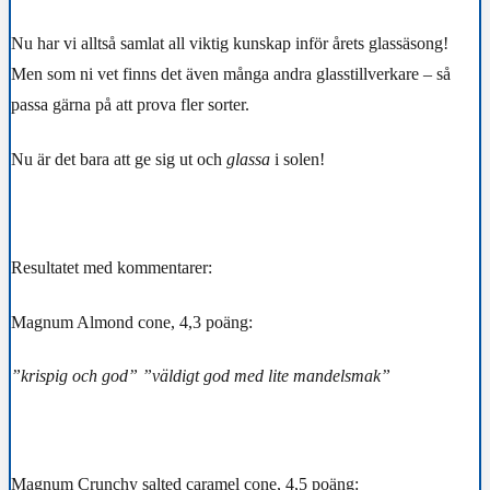
Nu har vi alltså samlat all viktig kunskap inför årets glassäsong!
Men som ni vet finns det även många andra glasstillverkare – så
passa gärna på att prova fler sorter.
Nu är det bara att ge sig ut och
glassa
i solen!
Resultatet med kommentarer:
Magnum Almond cone, 4,3 poäng:
”krispig och god” ”väldigt god med lite mandelsmak”
Magnum Crunchy salted caramel cone, 4,5 poäng: