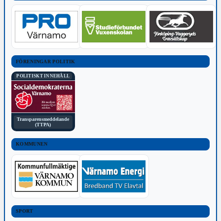
FÖRENINGAR POLITIK
POLITISKT INNEHÅLL
Transparensmeddelande
(TTPA)
KOMMUNEN
SPORT