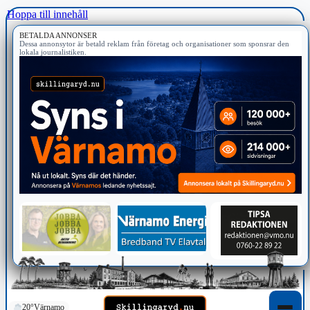
Hoppa till innehåll
BETALDA ANNONSER
Dessa annonsytor är betald reklam från företag och organisationer som sponsrar den
lokala journalistiken.
20°
Värnamo