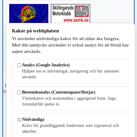
Kakor på webbplatsen
TILLVERKNING
Vi använder nödvändiga kakor för att sidan ska fungera.
Med ditt samtycke använder vi också analys för att förstå hur
sajten används.
Analys (Google Analytics)
Hjälper oss se sidvisningar, navigering och hur annonser
används.
Fristående webbtidningsföretag grundat 1991 som sedan 2002 ger
ut tidningen Skillingaryd.nu och 2010 lanserades Värnamo.nu. Från
Beteendeanalys (Contentsquare/Hotjar)
april 2026 omfattar Skillingaryd.nu tre kommuner: Gnosjö,
Värmekartor och sessionsdata i aggregerad form. Inga
Värnamo och Vaggeryds kommun.
formulärfält spelas in.
Kontakta oss
E-post: redaktionen@skillingaryd.nu
Nödvändiga
Postadress: Gisslaköp 1, 568 92 Skillingaryd
Krävs för grundläggande funktioner som regionsval och
säkerhet.
Kakinställningar