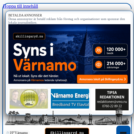
Hoppa till innehåll
BETALDA ANNONSER
Dessa annonsytor är betald reklam från företag och organisationer som sponsrar den
lokala journalistiken.
19°
Värnamo