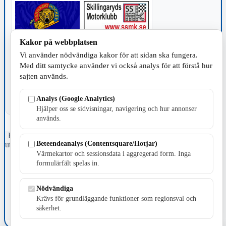
Kakor på webbplatsen
TILLVERKNING
Vi använder nödvändiga kakor för att sidan ska fungera.
Med ditt samtycke använder vi också analys för att förstå hur
sajten används.
Analys (Google Analytics)
Hjälper oss se sidvisningar, navigering och hur annonser
används.
Fristående webbtidningsföretag grundat 1991 som sedan 2002 ger
Beteendeanalys (Contentsquare/Hotjar)
ut tidningen Skillingaryd.nu och 2010 lanserades Värnamo.nu. Från
april 2026 omfattar Skillingaryd.nu tre kommuner: Gnosjö,
Värmekartor och sessionsdata i aggregerad form. Inga
Värnamo och Vaggeryds kommun.
formulärfält spelas in.
Kontakta oss
Nödvändiga
E-post: redaktionen@skillingaryd.nu
Postadress: Gisslaköp 1, 568 92 Skillingaryd
Krävs för grundläggande funktioner som regionsval och
säkerhet.
Kakinställningar