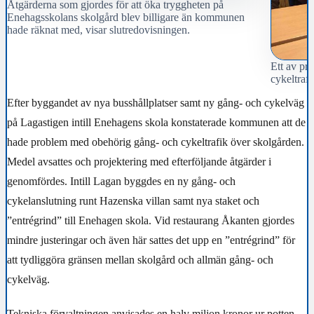
Åtgärderna som gjordes för att öka tryggheten på
Enehagsskolans skolgård blev billigare än kommunen
hade räknat med, visar slutredovisningen.
Ett av pr
cykeltrafi
Efter byggandet av nya busshållplatser samt ny gång- och cykelväg
på Lagastigen intill Enehagens skola konstaterade kommunen att de
hade problem med obehörig gång- och cykeltrafik över skolgården.
Medel avsattes och projektering med efterföljande åtgärder i
genomfördes. Intill Lagan byggdes en ny gång- och
cykelanslutning runt Hazenska villan samt nya staket och
”entrégrind” till Enehagen skola. Vid restaurang Åkanten gjordes
mindre justeringar och även här sattes det upp en ”entrégrind” för
att tydliggöra gränsen mellan skolgård och allmän gång- och
cykelväg.
Tekniska förvaltningen anvisades en halv miljon kronor ur potten