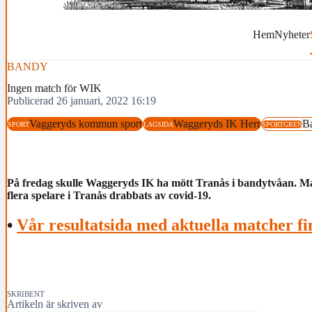
Hem
Nyheter
BANDY
Ingen match för WIK
Publicerad 26 januari, 2022 16:19
Vaggeryds kommun sport
Waggeryds IK Herr
B
SPORT
LAGSIDA
SPORTGREN
På fredag skulle Waggeryds IK ha mött Tranås i bandytvåan. Ma
flera spelare i Tranås drabbats av covid-19.
•
Vår resultatsida med aktuella matcher fi
SKRIBENT
Artikeln är skriven av