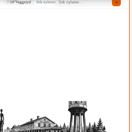
16°
Vaggeryd
Sök nyheter
⌕