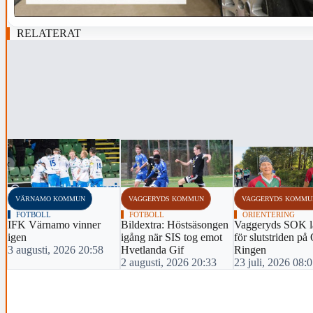
RELATERAT
‹
VÄRNAMO KOMMUN
VAGGERYDS KOMMUN
VAGGERYDS KOMMU
FOTBOLL
FOTBOLL
ORIENTERING
IFK Värnamo vinner
Bildextra: Höstsäsongen
Vaggeryds SOK l
igen
igång när SIS tog emot
för slutstriden på
3 augusti, 2026 20:58
Hvetlanda Gif
Ringen
2 augusti, 2026 20:33
23 juli, 2026 08: