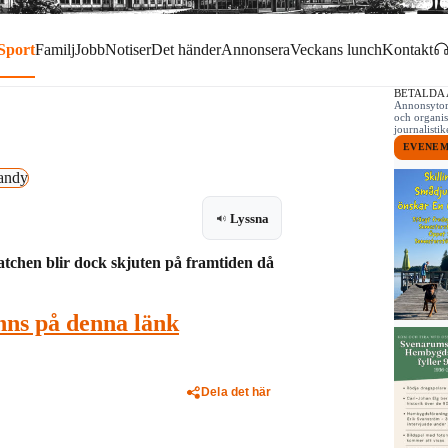
Sport
Familj
Jobb
Notiser
Det händer
Annonsera
Veckans lunch
Kontakt
BETALDA
Annonsytor 
och organis
journalist
EVENE
andy
Lyssna
tchen blir dock skjuten på framtiden då
nns på denna länk
Dela det här