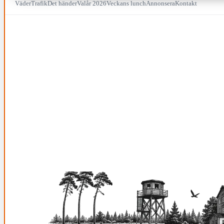
Väder
Trafik
Det händer
Valår 2026
Veckans lunch
Annonsera
Kontakt