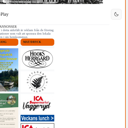
Play
 ANNONSER
i detta sidofält är reklam från de företag
ationer som valt att sponsra den lokala
iken i sin hemkommun.
MANG
MAT/DRYCK