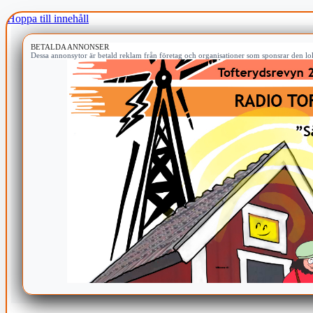
Hoppa till innehåll
BETALDA ANNONSER
Dessa annonsytor är betald reklam från företag och organisationer som sponsrar den lok