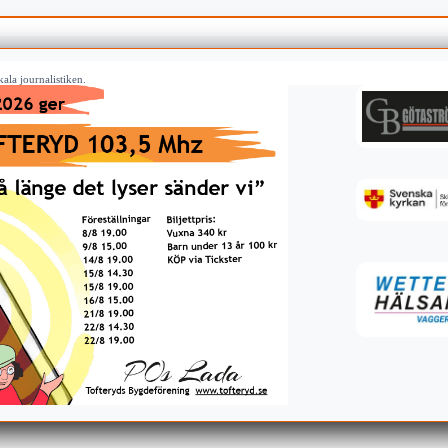
ala journalistiken.