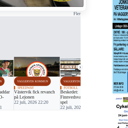
Fler
›
N
VAGGERYDS KOMMUN
VAGGERYDS KOMMUN
VAGGERYDS
SPEEDWAY
FOTBOLL
SPEEDWAY
addar
Västervik fick revanch
Beskedet:
Lejonen va
 O-
på Lejonen
Finnvedsvallen redo för
Smålandsde
22 juli, 2026 22:20
spel
21 juli, 20
01
22 juli, 2026 16:30