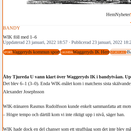
Hem
Nyheter
BANDY
WIK föll med 1–6
Uppdaterad 23 januari, 2022 18:57
·
Publicerad 23 januari, 2022 18:
Vaggeryds kommun sport
Waggeryds IK Herr
B
SPORT
LAGSIDA
SPORTGREN
Åby Tjureda U vann klart över Waggeryds IK i bandytvåan. Up
Det blev 6–1 (3–0). Enda WIK-målet kom i matchens sista skälvand
Alexander Josephsson
WIK-tränaren Rasmus Rudolfsson kunde enkelt sammanfatta att motst
– Högre tempo och därtill kom vi inte riktigt upp i nivå, säger han.
WIK hade dock en del chanser som ett straffslag som det inte blev må