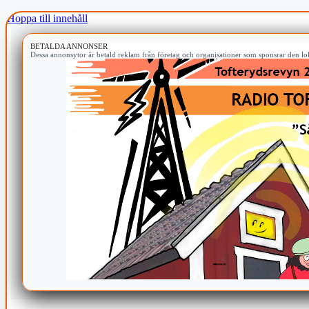
Hoppa till innehåll
BETALDA ANNONSER
Dessa annonsytor är betald reklam från företag och organisationer som sponsrar den lok