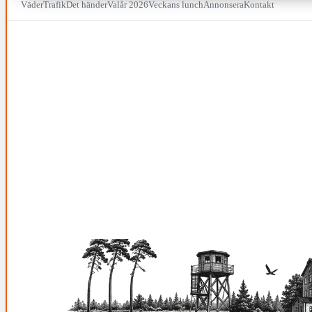
Väder
Trafik
Det händer
Valår 2026
Veckans lunch
Annonsera
Kontakt