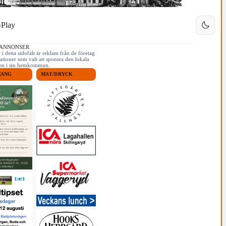
Play
 ANNONSER
i detta sidofält är reklam från de företag
ationer som valt att sponsra den lokala
iken i sin hemkommun.
MANG
MAT/DRYCK