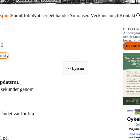
Sport
Familj
Jobb
Notiser
Det händer
Annonsera
Veckans lunch
Kontakt
BETALDA
Annonsytor 
och organis
journalist
26
EVENE
andy
Lyssna
pdaterat.
e sekunder genom
åndet var för bra.
l på.