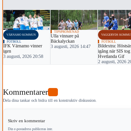
‹
TIPSPROMENAD
VÄRNAMO KOMMUN
VAGGERYDS KOMMU
Ulla vinnare på
Bäckalyckan
FOTBOLL
FOTBOLL
IFK Värnamo vinner
Bildextra: Hösts
3 augusti, 2026 14:47
igen
igång när SIS tog
3 augusti, 2026 20:58
Hvetlanda Gif
2 augusti, 2026 2
Kommentarer
0
Dela dina tankar och bidra till en konstruktiv diskussion.
Skriv en kommentar
Din e-postadress publiceras inte.