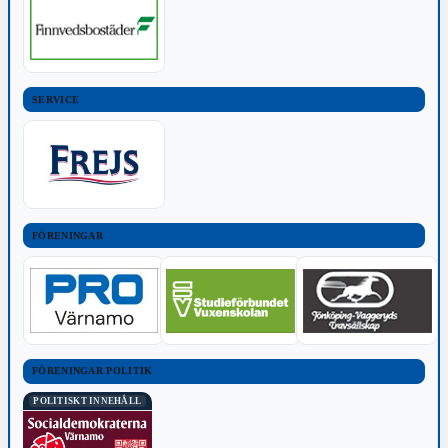
SERVICE
FÖRENINGAR
FÖRENINGAR POLITIK
POLITISKT INNEHÅLL