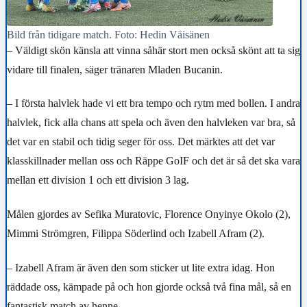
Bild från tidigare match. Foto: Hedin Väisänen
– Väldigt skön känsla att vinna såhär stort men också skönt att ta sig
vidare till finalen, säger tränaren Mladen Bucanin.
– I första halvlek hade vi ett bra tempo och rytm med bollen. I andra
halvlek, fick alla chans att spela och även den halvleken var bra, så
det var en stabil och tidig seger för oss. Det märktes att det var
klasskillnader mellan oss och Räppe GoIF och det är så det ska vara
mellan ett division 1 och ett division 3 lag.
Målen gjordes av Sefika Muratovic, Florence Onyinye Okolo (2),
Mimmi Strömgren, Filippa Söderlind och Izabell Afram (2).
– Izabell Afram är även den som sticker ut lite extra idag. Hon
räddade oss, kämpade på och hon gjorde också två fina mål, så en
fantastisk match av henne.