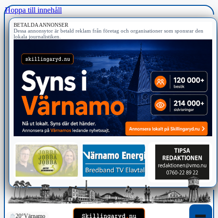
Hoppa till innehåll
BETALDA ANNONSER
Dessa annonsytor är betald reklam från företag och organisationer som sponsrar den
lokala journalistiken.
20°
Värnamo