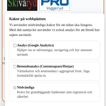
Kakor på webbplatsen
KOMMUNEN
Vi använder nödvändiga kakor för att sidan ska fungera.
Med ditt samtycke använder vi också analys för att förstå hur
sajten används.
Analys (Google Analytics)
Hjälper oss se sidvisningar, navigering och hur annonser
används.
Fristående webbtidningsföretag grundat 1991 som sedan 2002 ger
ut tidningen Skillingaryd.nu och 2010 lanserades Värnamo.nu. Från
Beteendeanalys (Contentsquare/Hotjar)
april 2026 omfattar Skillingaryd.nu tre kommuner: Gnosjö,
Värmekartor och sessionsdata i aggregerad form. Inga
Värnamo och Vaggeryds kommun.
formulärfält spelas in.
Kontakta oss
E-post: redaktionen@skillingaryd.nu
Nödvändiga
Postadress: Gisslaköp 1, 568 92 Skillingaryd
Krävs för grundläggande funktioner som regionsval och
Kakinställningar
säkerhet.