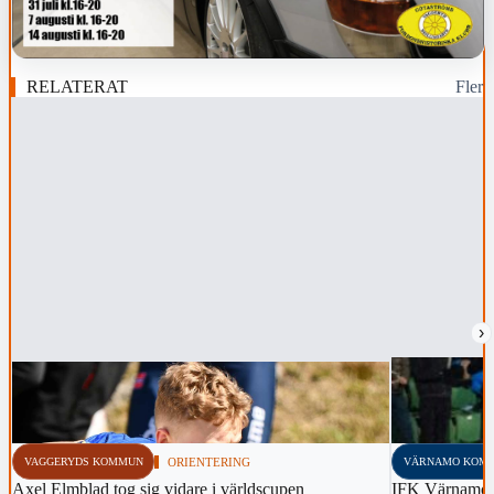
RELATERAT
Fler
›
VAGGERYDS KOMMUN
ORIENTERING
VÄRNAMO KOM
Axel Elmblad tog sig vidare i världscupen
IFK Värnamo 