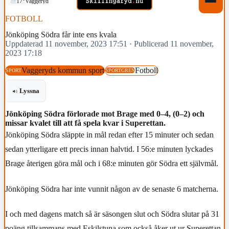
17°
Vaggeryd
FOTBOLL
Jönköping Södra får inte ens kvala
Uppdaterad 11 november, 2023 17:51
·
Publicerad 11 november,
2023 17:18
Vaggeryds kommun sport
Fotboll
SPORT
SPORTGREN
Lyssna
Jönköping Södra förlorade mot Brage med 0–4, (0–2) och
missar kvalet till att få spela kvar i Superettan.
Jönköping Södra släppte in mål redan efter 15 minuter och sedan
sedan ytterligare ett precis innan halvtid. I 56:e minuten lyckades
Brage återigen göra mål och i 68:e minuten gör Södra ett självmål.
Jönköping Södra har inte vunnit någon av de senaste 6 matcherna.
I och med dagens match så är säsongen slut och Södra slutar på 31
poäng tillsammans med Eskilstuna som också åker ut ur Superettan.