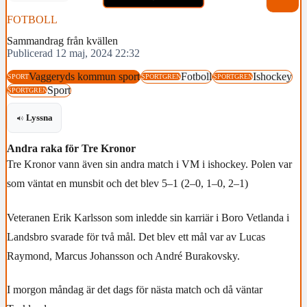
FOTBOLL
Sammandrag från kvällen
Publicerad 12 maj, 2024 22:32
Vaggeryds kommun sport
Fotboll
Ishockey
SPORT
SPORTGREN
SPORTGREN
Sport
SPORTGREN
Lyssna
Andra raka för Tre Kronor
Tre Kronor vann även sin andra match i VM i ishockey. Polen var
som väntat en munsbit och det blev 5–1 (2–0, 1–0, 2–1)
Veteranen Erik Karlsson som inledde sin karriär i Boro Vetlanda i
Landsbro svarade för två mål. Det blev ett mål var av Lucas
Raymond, Marcus Johansson och André Burakovsky.
I morgon måndag är det dags för nästa match och då väntar