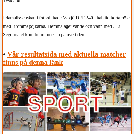
Tyskland.
I damallsvenskan i fotboll hade Växjö DFF 2–0 i halvtid bortamötet
med Brommapojkarna. Hemmalaget vände och vann med 3–2.
Segermålet kom tre minuter in på övertiden.
•
Vår resultatsida med aktuella matcher
finns på denna länk