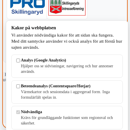
KOMMUNEN
Kakor på webbplatsen
Vi använder nödvändiga kakor för att sidan ska fungera.
Med ditt samtycke använder vi också analys för att förstå hur
sajten används.
Analys (Google Analytics)
Hjälper oss se sidvisningar, navigering och hur annonser
används.
Fristående webbtidningsföretag grundat 1991 som sedan 2002 ger
ut tidningen Skillingaryd.nu och 2010 lanserades Värnamo.nu. Från
april 2026 omfattar Skillingaryd.nu tre kommuner: Gnosjö,
Beteendeanalys (Contentsquare/Hotjar)
Värnamo och Vaggeryds kommun.
Värmekartor och sessionsdata i aggregerad form. Inga
formulärfält spelas in.
Kontakta oss
E-post: redaktionen@skillingaryd.nu
Postadress: Gisslaköp 1, 568 92 Skillingaryd
Nödvändiga
Krävs för grundläggande funktioner som regionsval och
Kakinställningar
säkerhet.