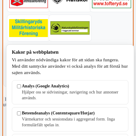
KOMMUNEN
Kakor på webbplatsen
Vi använder nödvändiga kakor för att sidan ska fungera.
Med ditt samtycke använder vi också analys för att förstå hur
sajten används.
Analys (Google Analytics)
Hjälper oss se sidvisningar, navigering och hur annonser
används.
Fristående webbtidningsföretag grundat 1991 som sedan 2002 ger
ut tidningen Skillingaryd.nu och 2010 lanserades Värnamo.nu. Från
april 2026 omfattar Skillingaryd.nu tre kommuner: Gnosjö,
Beteendeanalys (Contentsquare/Hotjar)
Värnamo och Vaggeryds kommun.
Värmekartor och sessionsdata i aggregerad form. Inga
formulärfält spelas in.
Kontakta oss
E-post: redaktionen@skillingaryd.nu