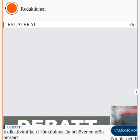
Redaktionen
RELATERAT
Fler
›
DEBATT
VÄRNAMO KOM
Kollektivtrafiken i Jönköpings län behöver en grön
omstart
Nu blir det dyr