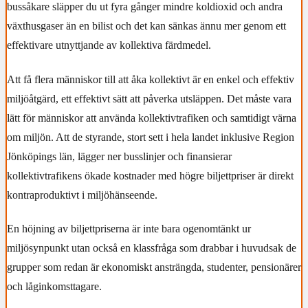
bussåkare släpper du ut fyra gånger mindre koldioxid och andra
växthusgaser än en bilist och det kan sänkas ännu mer genom ett
effektivare utnyttjande av kollektiva färdmedel.
Att få flera människor till att åka kollektivt är en enkel och effektiv
miljöåtgärd, ett effektivt sätt att påverka utsläppen. Det måste vara
lätt för människor att använda kollektivtrafiken och samtidigt värna
om miljön. Att de styrande, stort sett i hela landet inklusive Region
Jönköpings län, lägger ner busslinjer och finansierar
kollektivtrafikens ökade kostnader med högre biljettpriser är direkt
kontraproduktivt i miljöhänseende.
En höjning av biljettpriserna är inte bara ogenomtänkt ur
miljösynpunkt utan också en klassfråga som drabbar i huvudsak de
grupper som redan är ekonomiskt ansträngda, studenter, pensionärer
och låginkomsttagare.