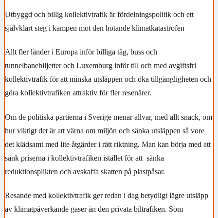
Utbyggd och billig kollektivtrafik är fördelningspolitik och ett
självklart steg i kampen mot den hotande klimatkatastrofen
Allt fler länder i Europa inför billiga tåg, buss och
tunnelbanebiljetter och Luxemburg inför till och med avgiftsfri
kollektivtrafik för att minska utsläppen och öka tillgängligheten och
göra kollektivtrafiken attraktiv för fler resenärer.
Om de politiska partierna i Sverige menar allvar, med allt snack, om
hur viktigt det är att värna om miljön och sänka utsläppen så vore
det klädsamt med lite åtgärder i rätt riktning. Man kan börja med att
sänk priserna i kollektivtrafiken istället för att sänka
reduktionsplikten och avskaffa skatten på plastpåsar.
Resande med kollektivtrafik ger redan i dag betydligt lägre utsläpp
av klimatpåverkande gaser än den privata biltrafiken. Som