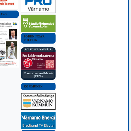
MANG
FÖRENINGAR
POLITIK
POLITISKT INNEHÅLL
Transparensmeddelande
(TTPA)
KOMMUNEN