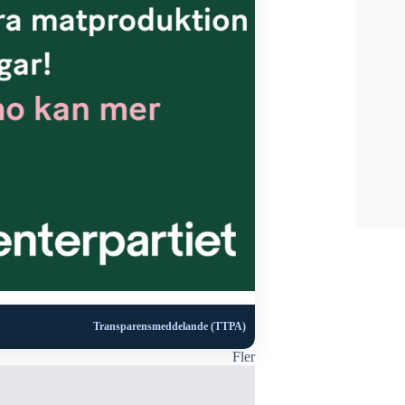
Transparensmeddelande (TTPA)
Fler
VÄRNAMO K
NYHETER