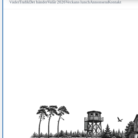
Väder
Trafik
Det händer
Valår 2026
Veckans lunch
Annonsera
Kontakt