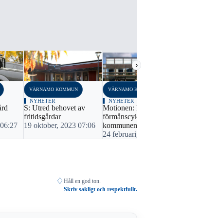
Diskuterar
motorgård f
ungdomar
8 mars, 202
›
VÄRNAMO KOMMUN
VÄRNAMO KOMMUN
NYHETER
NYHETER
ård
S: Utred behovet av
Motionen: Inför
fritidsgårdar
förmånscykel åt
 06:27
19 oktober, 2023 07:06
kommunens anställda
24 februari, 2023 06:38
♢
Håll en god ton.
Skriv sakligt och respektfullt.