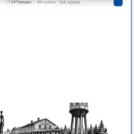
14°
Värnamo
Sök nyheter
⌕