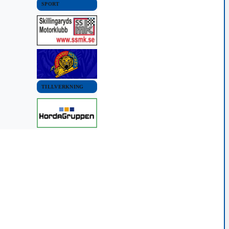
SPORT
TILLVERKNING
OMMUN
VÄRNAMO KOMMUN
VÄRNAMO KOMMUN
NYHETER
NYHETER