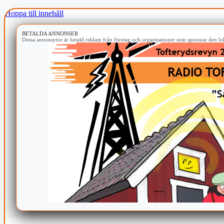
Hoppa till innehåll
BETALDA ANNONSER
Dessa annonsytor är betald reklam från företag och organisationer som sponsrar den lok