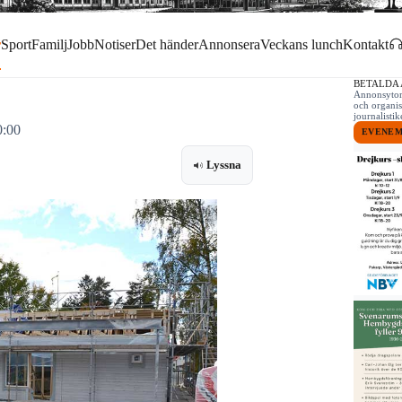
r
Sport
Familj
Jobb
Notiser
Det händer
Annonsera
Veckans lunch
Kontakt
BETALDA
Annonsytor 
och organis
journalist
0:00
EVENE
Lyssna