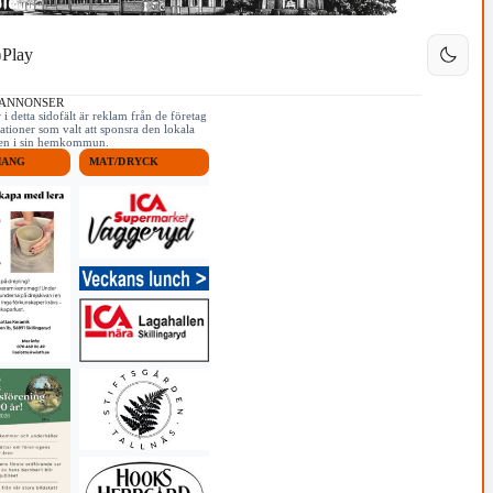
Play
 ANNONSER
i detta sidofält är reklam från de företag
ationer som valt att sponsra den lokala
iken i sin hemkommun.
MANG
MAT/DRYCK