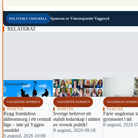
Sponsrat av
Vänsterpartiet Vaggeryd
POLITISKT INNEHÅLL
RELATERAT
‹
VAGGERYDS KOMMUN
VAGGERYDS KOMMUN
VAGGERYDS KOMMU
NYHETER
NYHETER
NYHETER
Bygg framtidens
Sverige behöver ett
Färre ungdomar k
äldreomsorg i ett centralt
stabilt ledarskap i mitten
gymnasiet i tid
läge – inte på Yggen-
av svensk politik!
8 augusti, 2026 0
området
8 augusti, 2026 09:18
8 augusti, 2026 10:00