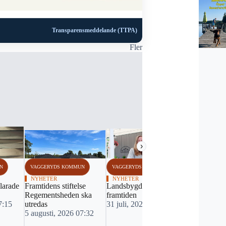
Transparensmeddelande (TTPA)
Fler
›
N
VAGGERYDS KOMMUN
VAGGERYDS KOMMUN
VAGGERYDS
NYHETER
NYHETER
NYHETER
larade
Framtidens stiftelse
Landsbygden producerar
Sveriges be
Regementsheden ska
framtiden
börjar på å
7:15
utredas
31 juli, 2026 11:00
30 juli, 20
5 augusti, 2026 07:32