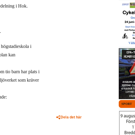
delning i Hok.
.
 högstadieskola i
olan kan
 tio barn har plats i
iljöverket som kräver
nde:
SPORT
Dela det här