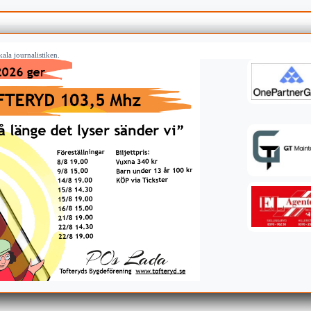
ala journalistiken.