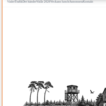
Väder
Trafik
Det händer
Valår 2026
Veckans lunch
Annonsera
Kontakt