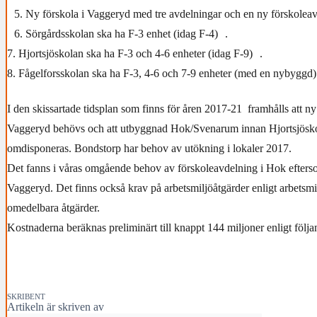
5. Ny förskola i Vaggeryd med tre avdelningar och en ny förskoleav
6. Sörgårdsskolan ska ha F-3 enhet (idag F-4) .
7. Hjortsjöskolan ska ha F-3 och 4-6 enheter (idag F-9) .
8. Fågelforsskolan ska ha F-3, 4-6 och 7-9 enheter (med en nybyggd)
I den skissartade tidsplan som finns för åren 2017-21 framhålls att ny
Vaggeryd behövs och att utbyggnad Hok/Svenarum innan Hjortsjösk
omdisponeras. Bondstorp har behov av utökning i lokaler 2017.
Det fanns i våras omgående behov av förskoleavdelning i Hok eftersom
Vaggeryd. Det finns också krav på arbetsmiljöåtgärder enligt arbetsm
omedelbara åtgärder.
Kostnaderna beräknas preliminärt till knappt 144 miljoner enligt följa
SKRIBENT
Artikeln är skriven av