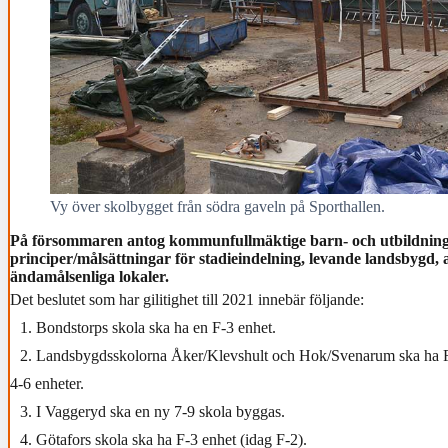
Vy över skolbygget från södra gaveln på Sporthallen.
På försommaren antog kommunfullmäktige barn- och utbildnings
principer/målsättningar för stadieindelning, levande landsbygd, a
ändamålsenliga lokaler.
Det beslutet som har gilitighet till 2021 innebär följande:
1. Bondstorps skola ska ha en F-3 enhet.
2. Landsbygdsskolorna Åker/Klevshult och Hok/Svenarum ska ha 
4-6 enheter.
3. I Vaggeryd ska en ny 7-9 skola byggas.
4. Götafors skola ska ha F-3 enhet (idag F-2).