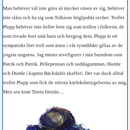
Man behöver väl inte göra så mycket väsen av sig, behöver
inte slåss och ha sig som Tolkiens högljudda orcher. Trollet
Plupp behöver inte heller bete sig som trollen i folktron, de
som rövade bort små barn och bergtog dem. Plupp är ett
sympatiskt litet troll som ännu i vår rymdålder gillas av de
yngsta ungarna. Jag minns tevefigurer i min barndom som
Patrik och Putrik, Pellepennan och suddagumman, Humle
och Dumle i kapten Bäckdahls skafferi. Det var dock alltid
trollet Plupp som fick de största kärleksbetygelserna av mig.
Men sen kom Tintin förstås…