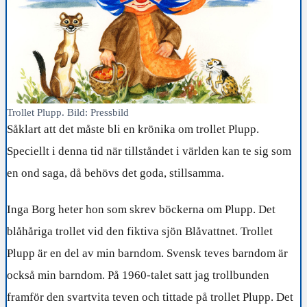
Trollet Plupp. Bild: Pressbild
Såklart att det måste bli en krönika om trollet Plupp.
Speciellt i denna tid när tillståndet i världen kan te sig som
en ond saga, då behövs det goda, stillsamma.
Inga Borg heter hon som skrev böckerna om Plupp. Det
blåhåriga trollet vid den fiktiva sjön Blåvattnet. Trollet
Plupp är en del av min barndom. Svensk teves barndom är
också min barndom. På 1960-talet satt jag trollbunden
framför den svartvita teven och tittade på trollet Plupp. Det