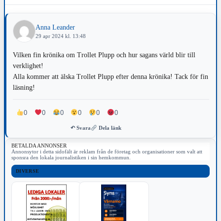
Anna Leander
29 apr 2024 kl. 13:48
Vilken fin krönika om Trollet Plupp och hur sagans värld blir till
verklighet!
Alla kommer att älska Trollet Plupp efter denna krönika! Tack för fin
läsning!
0
0
0
0
0
0
↶ Svara
Dela länk
BETALDA ANNONSER
Annonsytor i detta sidofält är reklam från de företag och organisationer som valt att
sponsra den lokala journalistiken i sin hemkommun.
DIVERSE