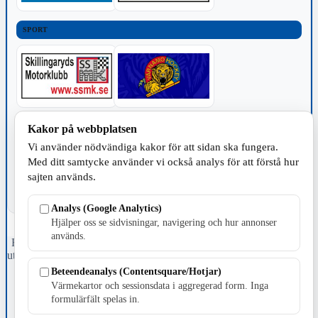
SPORT
TILLVERKNING
Kakor på webbplatsen
Vi använder nödvändiga kakor för att sidan ska fungera.
Med ditt samtycke använder vi också analys för att förstå hur
sajten används.
Analys (Google Analytics)
Hjälper oss se sidvisningar, navigering och hur annonser
används.
Fristående webbtidningsföretag grundat 1991 som sedan 2002 ger
ut tidningen Skillingaryd.nu och 2010 lanserades Värnamo.nu. Från
april 2026 omfattar Skillingaryd.nu tre kommuner: Gnosjö,
Beteendeanalys (Contentsquare/Hotjar)
Värnamo och Vaggeryds kommun.
Värmekartor och sessionsdata i aggregerad form. Inga
formulärfält spelas in.
Kontakta oss
E-post: redaktionen@skillingaryd.nu