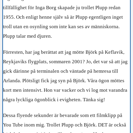
tillfällighet för Inga Borg skapade ju trollet Plupp redan
1955. Och enligt henne själv så är Plupp egentligen inget
troll utan en osynling som inte kan ses av människorna.
Plupp talar med djuren.
Förresten, har jag berättat att jag mötte Björk på Keflavik,
Reykjaviks flygplats, sommaren 2001? Jo, det var så att jag
gick därinne på terminalen och väntade på hemresa till
Arlanda. Plötsligt fick jag syn på Björk. Våra ögon möttes
kort men intensivt. Hon var vacker och vi log mot varandra
några lyckliga ögonblick i evigheten. Tänka sig!
Dessa flyende sekunder är bevarade som ett filmklipp på
You Tube inom mig. Trollet Plupp och Björk. DET är också