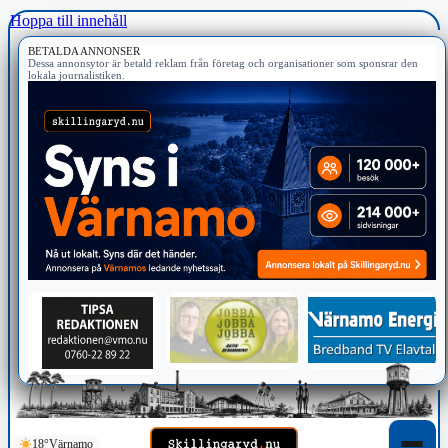
Hoppa till innehåll
BETALDA ANNONSER
Dessa annonsytor är betald reklam från företag och organisationer som sponsrar den
lokala journalistiken.
18°
Värnamo