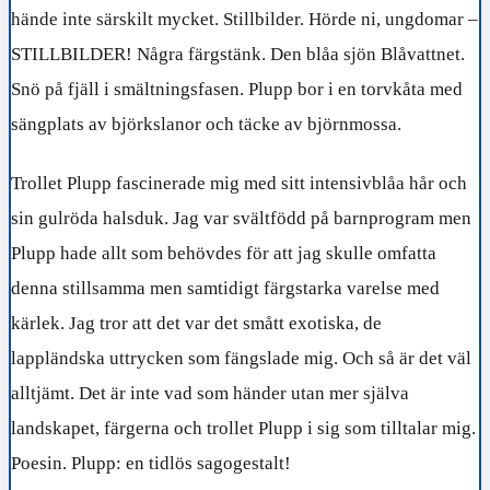
hände inte särskilt mycket. Stillbilder. Hörde ni, ungdomar –
STILLBILDER! Några färgstänk. Den blåa sjön Blåvattnet.
Snö på fjäll i smältningsfasen. Plupp bor i en torvkåta med
sängplats av björkslanor och täcke av björnmossa.
Trollet Plupp fascinerade mig med sitt intensivblåa hår och
sin gulröda halsduk. Jag var svältfödd på barnprogram men
Plupp hade allt som behövdes för att jag skulle omfatta
denna stillsamma men samtidigt färgstarka varelse med
kärlek. Jag tror att det var det smått exotiska, de
lappländska uttrycken som fängslade mig. Och så är det väl
alltjämt. Det är inte vad som händer utan mer själva
landskapet, färgerna och trollet Plupp i sig som tilltalar mig.
Poesin. Plupp: en tidlös sagogestalt!