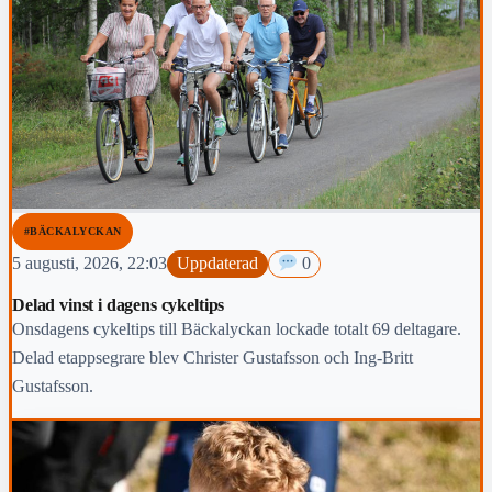
#BÄCKALYCKAN
5 augusti, 2026, 22:03
Uppdaterad
0
Delad vinst i dagens cykeltips
Onsdagens cykeltips till Bäckalyckan lockade totalt 69 deltagare.
Delad etappsegrare blev Christer Gustafsson och Ing-Britt
Gustafsson.