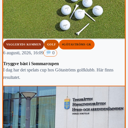
VAGGERYDS KOMMUN
GOLF
#GÖTASTRÖMS GK
6 augusti, 2026, 16:09
0
Tryggve bäst i Sommarcupen
I dag har det spelats cup hos Götaströms golfklubb. Här finns
resultatet.