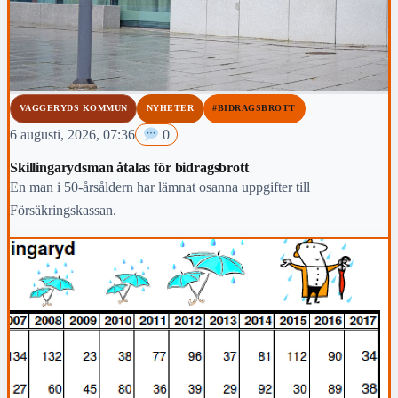
VAGGERYDS KOMMUN
NYHETER
#BIDRAGSBROTT
6 augusti, 2026, 07:36
0
Skillingarydsman åtalas för bidragsbrott
En man i 50-årsåldern har lämnat osanna uppgifter till
Försäkringskassan.