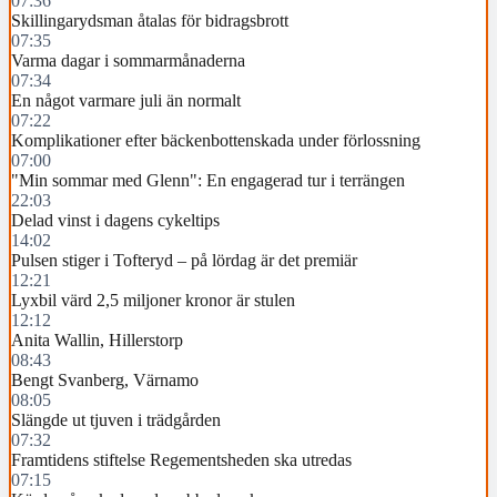
07:36
Skillingarydsman åtalas för bidragsbrott
07:35
Varma dagar i sommarmånaderna
07:34
En något varmare juli än normalt
07:22
Komplikationer efter bäckenbottenskada under förlossning
07:00
"Min sommar med Glenn": En engagerad tur i terrängen
22:03
Delad vinst i dagens cykeltips
14:02
Pulsen stiger i Tofteryd – på lördag är det premiär
12:21
Lyxbil värd 2,5 miljoner kronor är stulen
12:12
Anita Wallin, Hillerstorp
08:43
Bengt Svanberg, Värnamo
08:05
Slängde ut tjuven i trädgården
07:32
Framtidens stiftelse Regementsheden ska utredas
07:15