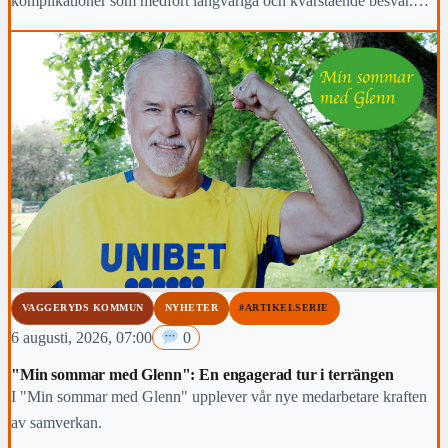
komplikationer som medfört långvariga och kvarstående besvär.
Region Jönköpings län anmäler händelsen för prövning enligt lex
Maria.
VAGGERYDS KOMMUN
NYHETER
#ARTIKELSERIE
6 augusti, 2026, 07:00
0
"Min sommar med Glenn": En engagerad tur i terrängen
I "Min sommar med Glenn" upplever vår nye medarbetare kraften
av samverkan.