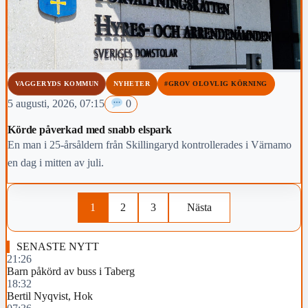
VAGGERYDS KOMMUN
NYHETER
#GROV OLOVLIG KÖRNING
5 augusti, 2026, 07:15
0
Körde påverkad med snabb elspark
En man i 25-årsåldern från Skillingaryd kontrollerades i Värnamo
en dag i mitten av juli.
1
2
3
Nästa
SENASTE NYTT
21:26
Barn påkörd av buss i Taberg
18:32
Bertil Nyqvist, Hok