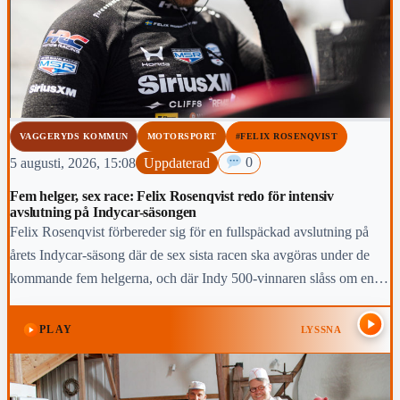
VAGGERYDS KOMMUN
MOTORSPORT
#FELIX ROSENQVIST
5 augusti, 2026, 15:08
Uppdaterad
0
Fem helger, sex race: Felix Rosenqvist redo för intensiv
avslutning på Indycar-säsongen
Felix Rosenqvist förbereder sig för en fullspäckad avslutning på
årets Indycar-säsong där de sex sista racen ska avgöras under de
kommande fem helgerna, och där Indy 500-vinnaren slåss om en
topp-fem-placering i den slutliga mästerskapstabellen.
PLAY
LYSSNA