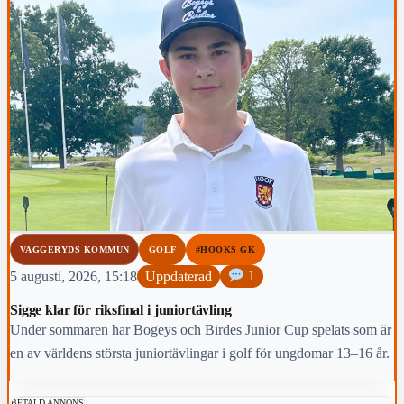
VAGGERYDS KOMMUN
GOLF
#HOOKS GK
5 augusti, 2026, 15:18
Uppdaterad
1
Sigge klar för riksfinal i juniortävling
Under sommaren har Bogeys och Birdes Junior Cup spelats som är
en av världens största juniortävlingar i golf för ungdomar 13–16 år.
BETALD ANNONS