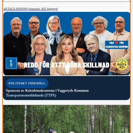
BETALD ANNONS
|
Annonsör: KD Vaggeryd
POLITISKT INNEHÅLL
Sponsrat av
Kristdemokraterna i Vaggeryds Kommun
Transparensmeddelande (TTPA)