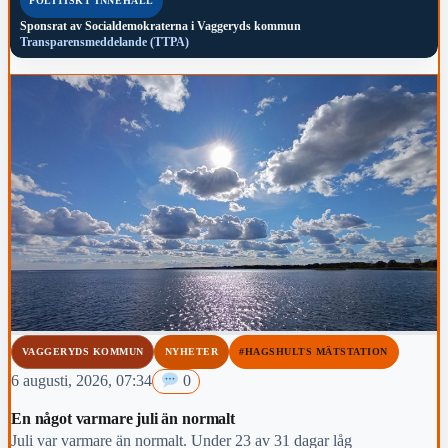
POLITISKT INNEHÅLL
Sponsrat av
Socialdemokraterna i Vaggeryds kommun
Transparensmeddelande (TTPA)
VAGGERYDS KOMMUN
NYHETER
#HAGSHULTS MÄTSTATION
6 augusti, 2026, 07:34
0
En något varmare juli än normalt
Juli var varmare än normalt. Under 23 av 31 dagar låg