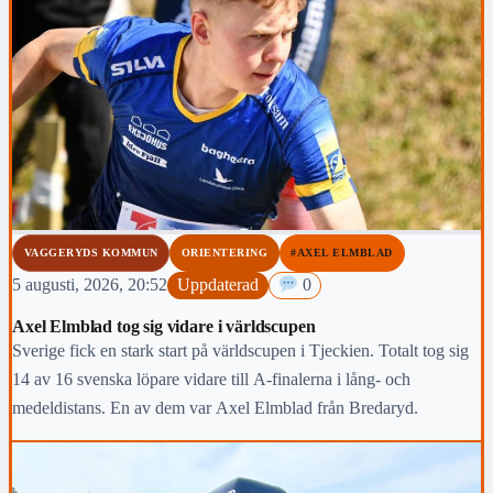
VAGGERYDS KOMMUN
ORIENTERING
#AXEL ELMBLAD
5 augusti, 2026, 20:52
Uppdaterad
0
Axel Elmblad tog sig vidare i världscupen
Sverige fick en stark start på världscupen i Tjeckien. Totalt tog sig
14 av 16 svenska löpare vidare till A-finalerna i lång- och
medeldistans. En av dem var Axel Elmblad från Bredaryd.