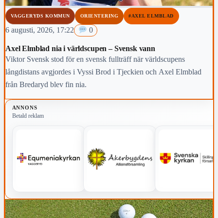
VAGGERYDS KOMMUN
ORIENTERING
#AXEL ELMBLAD
6 augusti, 2026, 17:22
0
Axel Elmblad nia i världscupen – Svensk vann
Viktor Svensk stod för en svensk fullträff när världscupens
långdistans avgjordes i Vyssi Brod i Tjeckien och Axel Elmblad
från Bredaryd blev fin nia.
ANNONS
Betald reklam