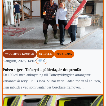
VAGGERYDS KOMMUN
NYHETER
#PO:S LADA
5 augusti, 2026, 14:02
0
Pulsen stiger i Tofteryd – på lördag är det premiär
Ett 100-tal med anknytning till Tofterydsbygden arrangerar
vartannat år revy i PO:s lada. Vi har varit i ladan för att få en liten,
liten inblick i vad som väntar oss besökare framöver…